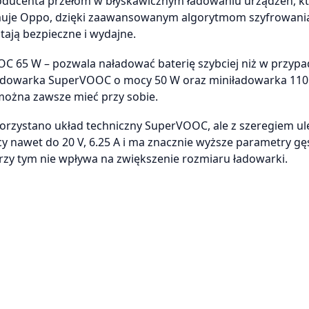
oducenta przełom w błyskawicznym ładowaniu urządzeń, k
rmuje Oppo, dzięki zaawansowanym algorytmom szyfrowania
tają bezpieczne i wydajne.
 65 W – pozwala naładować baterię szybciej niż w przyp
ładowarka SuperVOOC o mocy 50 W oraz miniładowarka 110
można zawsze mieć przy sobie.
orzystano układ techniczny SuperVOOC, ale z szeregiem u
 nawet do 20 V, 6.25 A i ma znacznie wyższe parametry gę
przy tym nie wpływa na zwiększenie rozmiaru ładowarki.