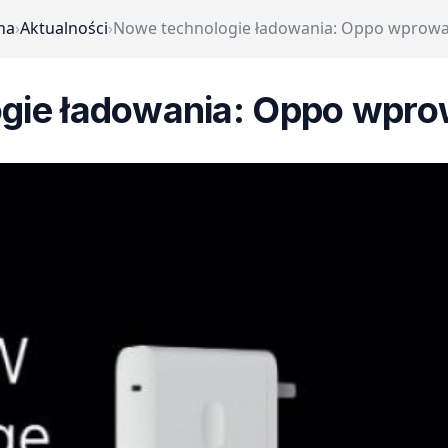
na
›
Aktualności
›
Nowe technologie ładowania: Oppo wprow
gie ładowania: Oppo wpr