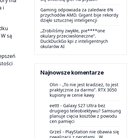
tóry ma
 i
Gaming odpowiada za zaledwie 6%
przychodów AMD. Gigant bije rekordy
dzięki sztucznej inteligencji
adku
„Zrobiliśmy zwykłe, pie****one
 W są
okulary przeciwsłoneczne”.
DuckDuckGo kpi z inteligentnych
okularów AI
lepszeń
stości
Najnowsze komentarze
Olin
-
„To nie jest kradzież, to jest
praktycznie za darmo”. RTX 3050
kupiony w cenie kawy
eettt
-
Galaxy S27 Ultra bez
drugiego teleobiektywu? Samsung
planuje cięcia kosztów z powodu
cen pamięci
Grześ
-
PlayStation nie obawia się
rywalizacji z pecetami. „W