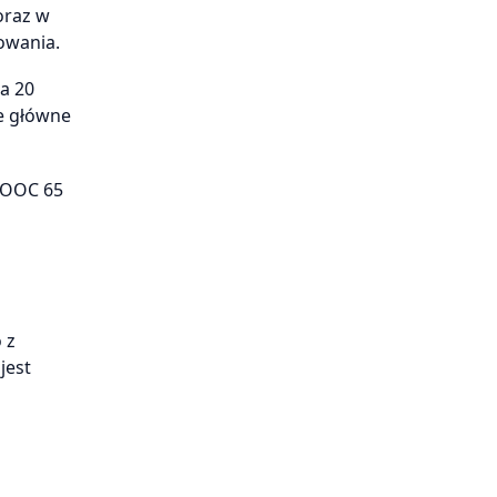
oraz w
owania.
a 20
e główne
VOOC 65
 z
jest