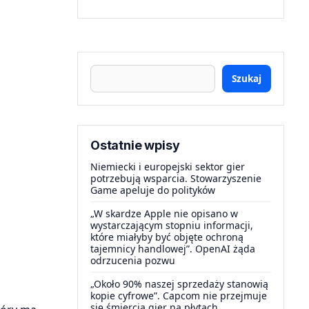
Szukaj
Ostatnie wpisy
Niemiecki i europejski sektor gier
potrzebują wsparcia. Stowarzyszenie
Game apeluje do polityków
„W skardze Apple nie opisano w
wystarczającym stopniu informacji,
które miałyby być objęte ochroną
tajemnicy handlowej”. OpenAI żąda
odrzucenia pozwu
„Około 90% naszej sprzedaży stanowią
kopie cyfrowe”. Capcom nie przejmuje
się śmiercią gier na płytach