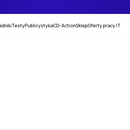
adniki
Testy
Publicystyka
CD-Action
Sklep
Oferty pracy IT