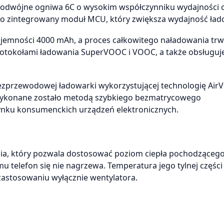
 podwójne ogniwa 6C o wysokim współczynniku wydajności 
o zintegrowany moduł MCU, który zwiększa wydajność ład
pojemności 4000 mAh, a proces całkowitego naładowania trw
protokołami ładowania SuperVOOC i VOOC, a także obsługuj
ezprzewodowej ładowarki wykorzystującej technologię Air
 wykonane zostało metodą szybkiego bezmatrycowego
rynku konsumenckich urządzeń elektronicznych.
nia, który pozwala dostosować poziom ciepła pochodzącego
 telefon się nie nagrzewa. Temperatura jego tylnej części 
zastosowaniu wyłącznie wentylatora.