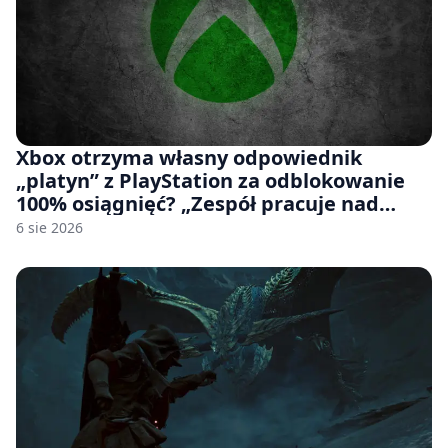
Xbox otrzyma własny odpowiednik
„platyn” z PlayStation za odblokowanie
100% osiągnięć? „Zespół pracuje nad
czymś, co ma się pojawić jeszcze w tym
6 sie 2026
roku”