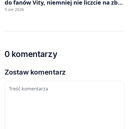
do fanów Vity, niemniej nie liczcie na zbyt
wiele [FELIETON]
5 sie 2026
0 komentarzy
Zostaw komentarz