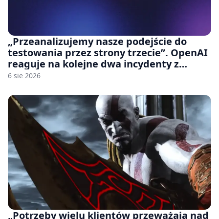
„Przeanalizujemy nasze podejście do
testowania przez strony trzecie”. OpenAI
reaguje na kolejne dwa incydenty z
udziałem autorskich modeli
6 sie 2026
„Potrzeby wielu klientów przeważają nad