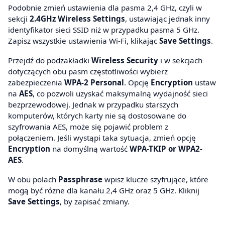
Podobnie zmień ustawienia dla pasma 2,4 GHz, czyli w
sekcji
2.4GHz Wireless Settings
, ustawiając jednak inny
identyfikator sieci SSID niż w przypadku pasma 5 GHz.
Zapisz wszystkie ustawienia Wi-Fi, klikając
Save Settings
.
Przejdź do podzakładki
Wireless Security
i w sekcjach
dotyczących obu pasm częstotliwości wybierz
zabezpieczenia
WPA-2 Personal
. Opcję
Encryption
ustaw
na
AES
, co pozwoli uzyskać maksymalną wydajność sieci
bezprzewodowej. Jednak w przypadku starszych
komputerów, których karty nie są dostosowane do
szyfrowania AES, może się pojawić problem z
połączeniem. Jeśli wystąpi taka sytuacja, zmień opcję
Encryption
na domyślną wartość
WPA-TKIP or WPA2-
AES
.
W obu polach
Passphrase
wpisz klucze szyfrujące, które
mogą być różne dla kanału 2,4 GHz oraz 5 GHz. Kliknij
Save Settings
, by zapisać zmiany.