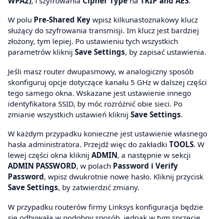
WPA2)
, i szyfrowania
Cipher Type
na
TKIP and AES
.
W polu
Pre-Shared Key
wpisz kilkunastoznakowy klucz
służący do szyfrowania transmisji. Im klucz jest bardziej
złożony, tym lepiej. Po ustawieniu tych wszystkich
parametrów kliknij
Save Settings
, by zapisać ustawienia.
Jeśli masz router dwupasmowy, w analogiczny sposób
skonfiguruj opcje dotyczące kanału 5 GHz w dalszej części
tego samego okna. Wskazane jest ustawienie innego
identyfikatora SSID, by móc rozróżnić obie sieci. Po
zmianie wszystkich ustawień kliknij
Save Settings
.
W każdym przypadku konieczne jest ustawienie własnego
hasła administratora. Przejdź więc do zakładki
TOOLS
. W
lewej części okna kliknij
ADMIN
, a następnie w sekcji
ADMIN PASSWORD
, w polach
Password i Verify
Password
, wpisz dwukrotnie nowe hasło. Kliknij przycisk
Save Settings
, by zatwierdzić zmiany.
W przypadku routerów firmy Linksys konfiguracja będzie
się odbywała w podobny sposób, jednak w tym sprzęcie