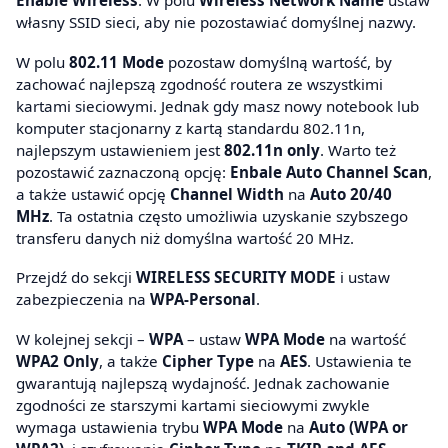
Enable Wireless
. W polu
Wireless Network Name
ustaw
własny SSID sieci, aby nie pozostawiać domyślnej nazwy.
W polu
802.11 Mode
pozostaw domyślną wartość, by
zachować najlepszą zgodność routera ze wszystkimi
kartami sieciowymi. Jednak gdy masz nowy notebook lub
komputer stacjonarny z kartą standardu 802.11n,
najlepszym ustawieniem jest
802.11n only
. Warto też
pozostawić zaznaczoną opcję:
Enbale Auto Channel Scan
,
a także ustawić opcję
Channel Width
na
Auto 20/40
MHz
. Ta ostatnia często umożliwia uzyskanie szybszego
transferu danych niż domyślna wartość 20 MHz.
Przejdź do sekcji
WIRELESS SECURITY MODE
i ustaw
zabezpieczenia na
WPA-Personal
.
W kolejnej sekcji –
WPA
– ustaw
WPA Mode
na wartość
WPA2 Only
, a także
Cipher Type
na
AES
. Ustawienia te
gwarantują najlepszą wydajność. Jednak zachowanie
zgodności ze starszymi kartami sieciowymi zwykle
wymaga ustawienia trybu
WPA Mode
na
Auto (WPA or