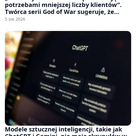
potrzebami mniejszej liczby klientów”.
Twórca serii God of War sugeruje, że
rozumie, dlaczego Sony rezygnuje z gier
5 sie 2026
na płytach
Modele sztucznej inteligencji, takie jak