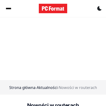
Pr
Strona główna
›
Aktualności
›
Nowości w routerach
Nowości w routerach