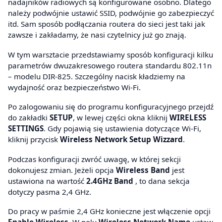
nadajników radiowych są konfigurowane osobno. Dlatego
należy podwójnie ustawić SSID, podwójnie go zabezpieczyć
itd. Sam sposób podłączania routera do sieci jest taki jak
zawsze i zakładamy, że nasi czytelnicy już go znają.
W tym warsztacie przedstawiamy sposób konfiguracji kilku
parametrów dwuzakresowego routera standardu 802.11n
– modelu DIR-825. Szczególny nacisk kładziemy na
wydajność oraz bezpieczeństwo Wi-Fi.
Po zalogowaniu się do programu konfiguracyjnego przejdź
do zakładki
SETUP
, w lewej części okna kliknij
WIRELESS
SETTINGS
. Gdy pojawią się ustawienia dotyczące Wi-Fi,
kliknij przycisk
Wireless Network Setup Wizzard
.
Podczas konfiguracji zwróć uwagę, w której sekcji
dokonujesz zmian. Jeżeli opcja
Wireless Band
jest
ustawiona na wartość
2.4GHz Band
, to dana sekcja
dotyczy pasma 2,4 GHz.
Do pracy w paśmie 2,4 GHz konieczne jest włączenie opcji