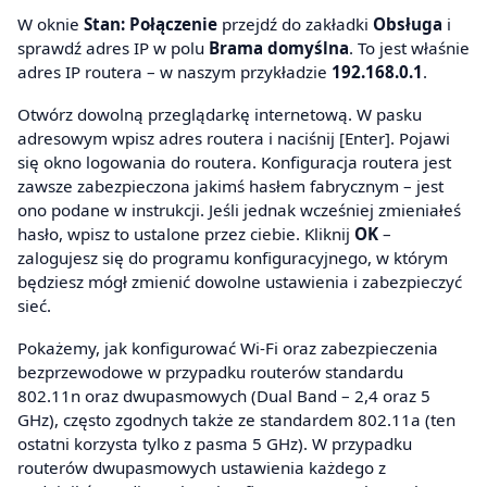
W oknie
Stan: Połączenie
przejdź do zakładki
Obsługa
i
sprawdź adres IP w polu
Brama domyślna
. To jest właśnie
adres IP routera – w naszym przykładzie
192.168.0.1
.
Otwórz dowolną przeglądarkę internetową. W pasku
adresowym wpisz adres routera i naciśnij [Enter]. Pojawi
się okno logowania do routera. Konfiguracja routera jest
zawsze zabezpieczona jakimś hasłem fabrycznym – jest
ono podane w instrukcji. Jeśli jednak wcześniej zmieniałeś
hasło, wpisz to ustalone przez ciebie. Kliknij
OK
–
zalogujesz się do programu konfiguracyjnego, w którym
będziesz mógł zmienić dowolne ustawienia i zabezpieczyć
sieć.
Pokażemy, jak konfigurować Wi-Fi oraz zabezpieczenia
bezprzewodowe w przypadku routerów standardu
802.11n oraz dwupasmowych (Dual Band – 2,4 oraz 5
GHz), często zgodnych także ze standardem 802.11a (ten
ostatni korzysta tylko z pasma 5 GHz). W przypadku
routerów dwupasmowych ustawienia każdego z