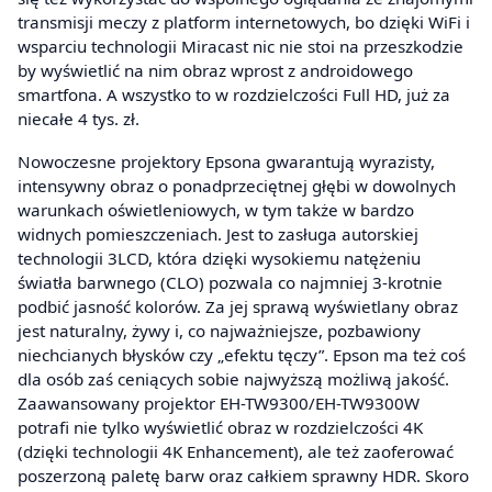
transmisji meczy z platform internetowych, bo dzięki WiFi i
wsparciu technologii Miracast nic nie stoi na przeszkodzie
by wyświetlić na nim obraz wprost z androidowego
smartfona. A wszystko to w rozdzielczości Full HD, już za
niecałe 4 tys. zł.
Nowoczesne projektory Epsona gwarantują wyrazisty,
intensywny obraz o ponadprzeciętnej głębi w dowolnych
warunkach oświetleniowych, w tym także w bardzo
widnych pomieszczeniach. Jest to zasługa autorskiej
technologii 3LCD, która dzięki wysokiemu natężeniu
światła barwnego (CLO) pozwala co najmniej 3-krotnie
podbić jasność kolorów. Za jej sprawą wyświetlany obraz
jest naturalny, żywy i, co najważniejsze, pozbawiony
niechcianych błysków czy „efektu tęczy”. Epson ma też coś
dla osób zaś ceniących sobie najwyższą możliwą jakość.
Zaawansowany projektor EH-TW9300/EH-TW9300W
potrafi nie tylko wyświetlić obraz w rozdzielczości 4K
(dzięki technologii 4K Enhancement), ale też zaoferować
poszerzoną paletę barw oraz całkiem sprawny HDR. Skoro