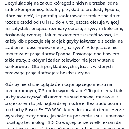
Decydując się na zakup któregoś z nich nie trzeba iść na
żadne kompromisy. Idealny przykład to produkty Epsona,
które nie dość, że potrafią zaoferować szerokie spektrum
rozdzielczości od Full HD do 4K, to jeszcze oferują więcej
niż satysfakcjonujące rozmiary obrazu, z żywymi kolorami,
doskonałą czernią i takim poziomem szczegółowości, że
każdy kibic poczuje się tak jak gdyby faktycznie siedział na
stadionie i obserwował mecz „na żywo”. A to jeszcze nie
koniec zalet projektorów Epsona. Posiadają one bowiem
takie atuty, z którymi żaden telewizor nie jest w stanie
konkurować. Oto 5 przykładowych sytuacji, w których
przewaga projektorów jest bezdyskusyjna.
Któż by nie chciał oglądać emocjonującego meczu na
przeogromnym, 7,5-metrowym ekranie? To już niemal tak
jakby towarzyszyć piłkarzom na stadionowej murawie. Z
projektorem to jak najbardziej możliwe. Bez trudu potrafi
to choćby Epson EH-TW5650, który dorzuca do tego jeszcze
wyrazisty, ostry obraz, jasność na poziomie 2500 lumenów
i obsługę technologii 3D. Co więcej, tenże wielki ekran da
się też wykorzystać do wspólnego oglądania ze znajomymi