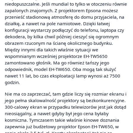
niedopuszczalne. Jeśli mundial to tylko w otoczeniu równie
zapalonych znajomych. Z projektorem Epsona możesz
przenieść stadionową atmosferę do domu przyjaciela, na
działkę, a nawet na pole namiotowe. Dzięki łatwej
konfiguracji wystarczy podłączyć do telefonu, laptopa czy
dekodera, by kilka chwil później cieszyć się ogromnym
obrazem rzuconym na ścianę okolicznego budynku.
Między innymi dla takich właśnie sytuacji we
wspomnianym wcześniej projektorze EH-TW5650
zamontowano głośnik. Ma go również tańszy jego
odpowiednik, model EH-TW650. Oba mogą tak służyć
nawet 11 lat, bo czas eksploatacji lamp wynosi aż 7500
godzin.
Nie ma co zaprzeczać, tam gdzie liczy się rozmiar ekranu i
jego pełna skalowalność projektory są bezkonkurencyjne.
300-calowy ekran w przypadku telewizorów jest jak dotąd
nieosiągalny, a nawet gdyby był jego cena byłaby
kosmiczna. Tymczasem takie właśnie kinowe doznania
zapewnia już budżetowy projektor Epson EH-TW650, w