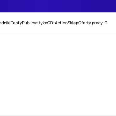
adniki
Testy
Publicystyka
CD-Action
Sklep
Oferty pracy IT