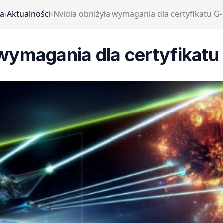
na
›
Aktualności
›
Nvidia obniżyła wymagania dla certyfikatu G
 wymagania dla certyfikatu