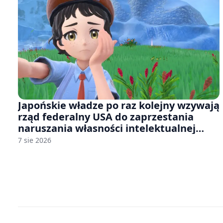
Japońskie władze po raz kolejny wzywają
rząd federalny USA do zaprzestania
naruszania własności intelektualnej
japońskich gier i anime
7 sie 2026