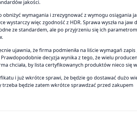
andardów jakości.
co obniżyć wymagania i zrezygnować z wymogu osiągania ja
yce wystarczy więc zgodność z HDR. Sprawa wyszła na jaw 
odne ze standardem, ale po przyjrzeniu się ich parametro
w.
ecnie ujawnia, że firma podmieniła na liście wymagań zapis
”. Prawdopodobnie decyzja wynika z tego, że wielu produc
rma chciała, by lista certyfikowanych produktów nieco się w
yfikatu i już wkrótce sprawi, że będzie go dostawać dużo wi
ycy trzeba będzie zatem wkrótce sprawdzać przed zakupem