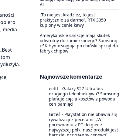
AI
sności
„To nie jest kradzież, to jest
praktycznie za darmo”. RTX 3050
dopiero
kupiony w cenie kawy
m, media
Amerykańskie sankcje mają skutek
odwrotny do zamierzonego? Samsung
i SK Hynix sięgają po chiński sprzęt do
 „Best
fabryk chipów
entom
ydłużyła.
Najnowsze komentarze
ęcej
eettt
-
Galaxy S27 Ultra bez
drugiego teleobiektywu? Samsung
planuje cięcia kosztów z powodu
cen pamięci
Grześ
-
PlayStation nie obawia się
rywalizacji z pecetami. „W
porównaniu z PC do gier z
najwyższej półki nasz produkt jest
bardziej przystępny cenowo”