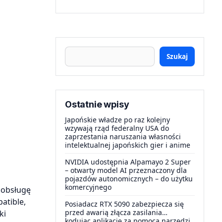
Szukaj
Ostatnie wpisy
Japońskie władze po raz kolejny
wzywają rząd federalny USA do
zaprzestania naruszania własności
intelektualnej japońskich gier i anime
NVIDIA udostępnia Alpamayo 2 Super
– otwarty model AI przeznaczony dla
pojazdów autonomicznych – do użytku
komercyjnego
 obsługę
atible,
Posiadacz RTX 5090 zabezpiecza się
przed awarią złącza zasilania…
ki
kodując aplikację za pomocą narzędzi