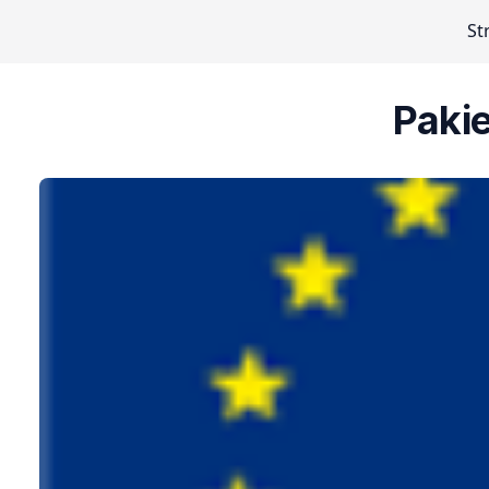
St
Paki