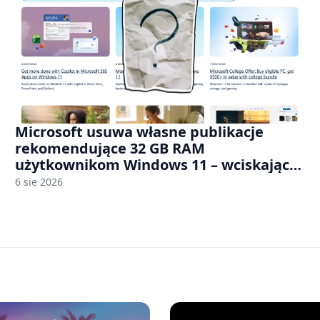
Microsoft usuwa własne publikacje
rekomendujące 32 GB RAM
użytkownikom Windows 11 – wciskając
nam przy tym komputery z 8 GB RAM po
6 sie 2026
zawyżonych cenach