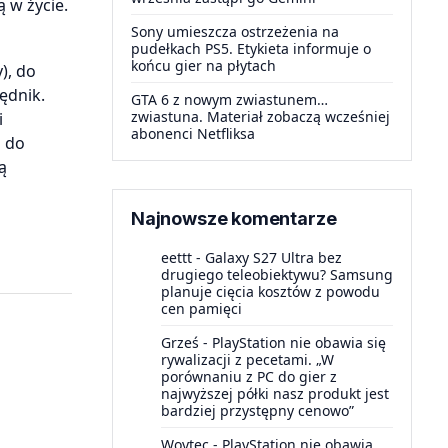
 w życie.
Sony umieszcza ostrzeżenia na
pudełkach PS5. Etykieta informuje o
końcu gier na płytach
), do
ędnik.
GTA 6 z nowym zwiastunem…
zwiastuna. Materiał zobaczą wcześniej
i
abonenci Netfliksa
a do
ą
Najnowsze komentarze
eettt
-
Galaxy S27 Ultra bez
drugiego teleobiektywu? Samsung
planuje cięcia kosztów z powodu
cen pamięci
Grześ
-
PlayStation nie obawia się
rywalizacji z pecetami. „W
porównaniu z PC do gier z
najwyższej półki nasz produkt jest
bardziej przystępny cenowo”
Woytec
-
PlayStation nie obawia