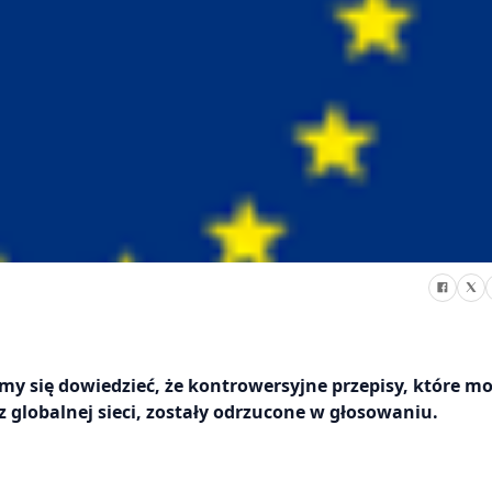
my się dowiedzieć, że kontrowersyjne przepisy, które mo
 globalnej sieci, zostały odrzucone w głosowaniu.