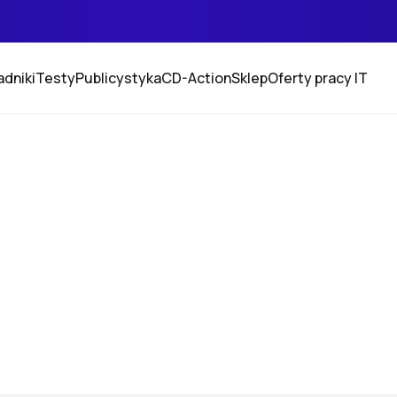
adniki
Testy
Publicystyka
CD-Action
Sklep
Oferty pracy IT