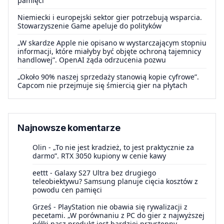
pamięci
Niemiecki i europejski sektor gier potrzebują wsparcia.
Stowarzyszenie Game apeluje do polityków
„W skardze Apple nie opisano w wystarczającym stopniu
informacji, które miałyby być objęte ochroną tajemnicy
handlowej”. OpenAI żąda odrzucenia pozwu
„Około 90% naszej sprzedaży stanowią kopie cyfrowe”.
Capcom nie przejmuje się śmiercią gier na płytach
Najnowsze komentarze
Olin
-
„To nie jest kradzież, to jest praktycznie za
darmo”. RTX 3050 kupiony w cenie kawy
eettt
-
Galaxy S27 Ultra bez drugiego
teleobiektywu? Samsung planuje cięcia kosztów z
powodu cen pamięci
Grześ
-
PlayStation nie obawia się rywalizacji z
pecetami. „W porównaniu z PC do gier z najwyższej
półki nasz produkt jest bardziej przystępny