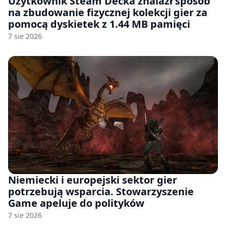
Użytkownik Steam Decka znalazł sposób
na zbudowanie fizycznej kolekcji gier za
pomocą dyskietek z 1.44 MB pamięci
7 sie 2026
Niemiecki i europejski sektor gier
potrzebują wsparcia. Stowarzyszenie
Game apeluje do polityków
7 sie 2026