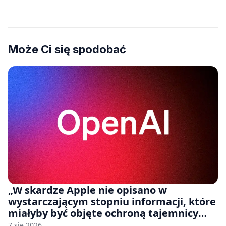
Może Ci się spodobać
„W skardze Apple nie opisano w
wystarczającym stopniu informacji, które
miałyby być objęte ochroną tajemnicy
handlowej”. OpenAI żąda odrzucenia
7 sie 2026