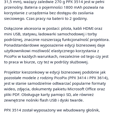
31,5 mm), ważący zaledwie 270 g PPX 3514 jest w pełni
przenośny. Bateria o pojemności 1800 mAh pozwala na
korzystanie z urządzenia bez dostępu do zasilania
sieciowego. Czas pracy na baterii to 2 godziny.
Dołączone akcesoria w postaci: pilota, kabli HDMI oraz
mini USB, statywu, ładowarki samochodowej i torby
podróżnej, znacznie rozszerzają funkcjonalność projektora.
Ponadstandardowe wyposażenie edycji biznesowej daje
użytkownikowi możliwość elastycznego korzystania z
PicoPix w każdych warunkach, niezależnie od tego czy jest
to praca w biurze, czy też w podróży służbowej.
Projektor kieszonkowy w edycji biznesowej podobnie jak
pozostałe modele z rodziny PicoPix (PPX 3414 i PPX 3614),
jest w stanie samodzielnie odtwarzać popularne formaty
wideo, zdjęcia, dokumenty pakietu Microsoft Office oraz
pliki PDF. Obsługuje karty pamięci SD, ale również
zewnętrzne nośniki flash USB i dyski twarde.
PPX 3514 został wyposażony we wbudowany głośnik,