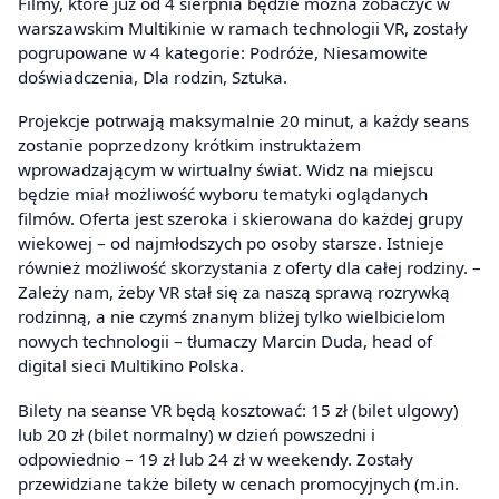
Filmy, które już od 4 sierpnia będzie można zobaczyć w
warszawskim Multikinie w ramach technologii VR, zostały
pogrupowane w 4 kategorie: Podróże, Niesamowite
doświadczenia, Dla rodzin, Sztuka.
Projekcje potrwają maksymalnie 20 minut, a każdy seans
zostanie poprzedzony krótkim instruktażem
wprowadzającym w wirtualny świat. Widz na miejscu
będzie miał możliwość wyboru tematyki oglądanych
filmów. Oferta jest szeroka i skierowana do każdej grupy
wiekowej – od najmłodszych po osoby starsze. Istnieje
również możliwość skorzystania z oferty dla całej rodziny. –
Zależy nam, żeby VR stał się za naszą sprawą rozrywką
rodzinną, a nie czymś znanym bliżej tylko wielbicielom
nowych technologii – tłumaczy Marcin Duda, head of
digital sieci Multikino Polska.
Bilety na seanse VR będą kosztować: 15 zł (bilet ulgowy)
lub 20 zł (bilet normalny) w dzień powszedni i
odpowiednio – 19 zł lub 24 zł w weekendy. Zostały
przewidziane także bilety w cenach promocyjnych (m.in.