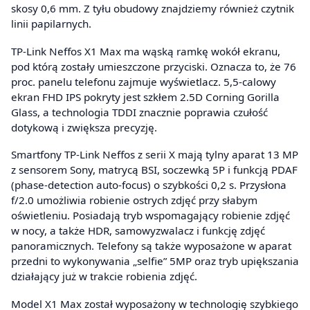
skosy 0,6 mm. Z tyłu obudowy znajdziemy również czytnik
linii papilarnych.
TP-Link Neffos X1 Max ma wąską ramkę wokół ekranu,
pod którą zostały umieszczone przyciski. Oznacza to, że 76
proc. panelu telefonu zajmuje wyświetlacz. 5,5-calowy
ekran FHD IPS pokryty jest szkłem 2.5D Corning Gorilla
Glass, a technologia TDDI znacznie poprawia czułość
dotykową i zwiększa precyzję.
Smartfony TP-Link Neffos z serii X mają tylny aparat 13 MP
z sensorem Sony, matrycą BSI, soczewką 5P i funkcją PDAF
(phase-detection auto-focus) o szybkości 0,2 s. Przysłona
f/2.0 umożliwia robienie ostrych zdjęć przy słabym
oświetleniu. Posiadają tryb wspomagający robienie zdjęć
w nocy, a także HDR, samowyzwalacz i funkcję zdjęć
panoramicznych. Telefony są także wyposażone w aparat
przedni to wykonywania „selfie” 5MP oraz tryb upiększania
działający już w trakcie robienia zdjęć.
Model X1 Max został wyposażony w technologię szybkiego