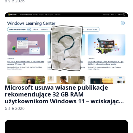
6 sie 2026
Microsoft usuwa własne publikacje
rekomendujące 32 GB RAM
użytkownikom Windows 11 – wciskając
nam przy tym komputery z 8 GB RAM po
6 sie 2026
zawyżonych cenach