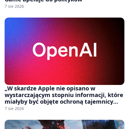
7 sie 2026
„W skardze Apple nie opisano w
wystarczającym stopniu informacji, które
miałyby być objęte ochroną tajemnicy
handlowej”. OpenAI żąda odrzucenia
7 sie 2026
pozwu