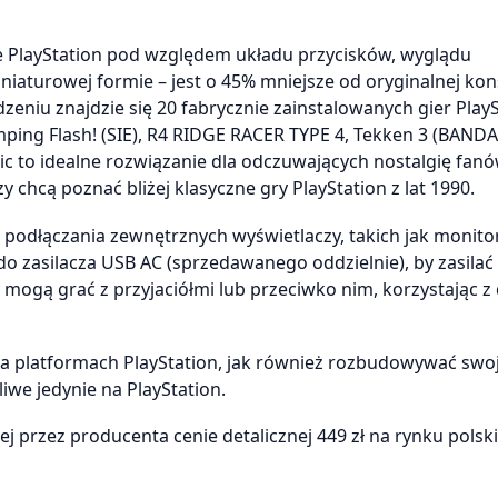
e PlayStation pod względem układu przycisków, wyglądu
aturowej formie – jest o 45% mniejsze od oryginalnej kon
dzeniu znajdzie się 20 fabrycznie zainstalowanych gier PlayS
 Jumping Flash! (SIE), R4 RIDGE RACER TYPE 4, Tekken 3 (BAN
assic to idealne rozwiązanie dla odczuwających nostalgię fan
y chcą poznać bliżej klasyczne gry PlayStation z lat 1990.
podłączania zewnętrznych wyświetlaczy, takich jak monitor
 do zasilacza USB AC (sprzedawanego oddzielnie), by zasilać
mogą grać z przyjaciółmi lub przeciwko nim, korzystając 
a platformach PlayStation, jak również rozbudowywać swoj
we jedynie na PlayStation.
 przez producenta cenie detalicznej 449 zł na rynku polsk