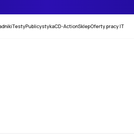
adniki
Testy
Publicystyka
CD-Action
Sklep
Oferty pracy IT