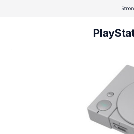
Stro
PlaySta