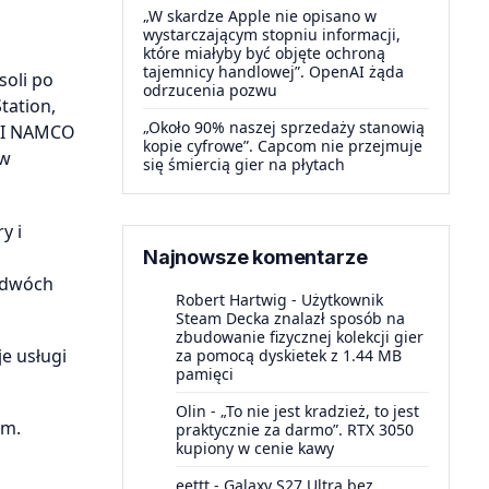
„W skardze Apple nie opisano w
wystarczającym stopniu informacji,
które miałyby być objęte ochroną
tajemnicy handlowej”. OpenAI żąda
soli po
odrzucenia pozwu
tation,
„Około 90% naszej sprzedaży stanowią
DAI NAMCO
kopie cyfrowe”. Capcom nie przejmuje
ów
się śmiercią gier na płytach
y i
Najnowsze komentarze
z dwóch
Robert Hartwig
-
Użytkownik
Steam Decka znalazł sposób na
zbudowanie fizycznej kolekcji gier
e usługi
za pomocą dyskietek z 1.44 MB
pamięci
Olin
-
„To nie jest kradzież, to jest
im.
praktycznie za darmo”. RTX 3050
kupiony w cenie kawy
eettt
-
Galaxy S27 Ultra bez