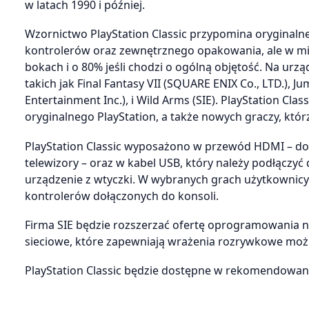
w latach 1990 i później.
Wzornictwo PlayStation Classic przypomina oryginaln
kontrolerów oraz zewnętrznego opakowania, ale w mini
bokach i o 80% jeśli chodzi o ogólną objętość. Na urzą
takich jak Final Fantasy VII (SQUARE ENIX Co., LTD.),
Entertainment Inc.), i Wild Arms (SIE). PlayStation Cl
oryginalnego PlayStation, a także nowych graczy, którz
PlayStation Classic wyposażono w przewód HDMI – do 
telewizory – oraz w kabel USB, który należy podłączyć
urządzenie z wtyczki. W wybranych grach użytkownicy 
kontrolerów dołączonych do konsoli.
Firma SIE będzie rozszerzać ofertę oprogramowania n
sieciowe, które zapewniają wrażenia rozrywkowe możli
PlayStation Classic będzie dostępne w rekomendowanej