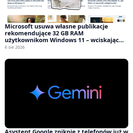
Microsoft usuwa własne publikacje
rekomendujące 32 GB RAM
użytkownikom Windows 11 – wciskając
nam przy tym komputery z 8 GB RAM po
6 sie 2026
zawyżonych cenach
Asystent Google zniknie z telefonów już w