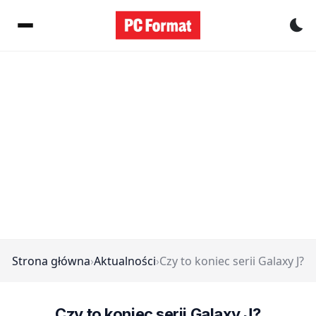
Pr
Strona główna
›
Aktualności
›
Czy to koniec serii Galaxy J?
Czy to koniec serii Galaxy J?