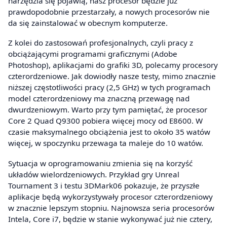
narzędzia się pojawią, nasz procesor będzie już
prawdopodobnie przestarzały, a nowych procesorów nie
da się zainstalować w obecnym komputerze.
Z kolei do zastosowań profesjonalnych, czyli pracy z
obciążającymi programami graficznymi (Adobe
Photoshop), aplikacjami do grafiki 3D, polecamy procesory
czterordzeniowe. Jak dowiodły nasze testy, mimo znacznie
niższej częstotliwości pracy (2,5 GHz) w tych programach
model czterordzeniowy ma znaczną przewagę nad
dwurdzeniowym. Warto przy tym pamiętać, że procesor
Core 2 Quad Q9300 pobiera więcej mocy od E8600. W
czasie maksymalnego obciążenia jest to około 35 watów
więcej, w spoczynku przewaga ta maleje do 10 watów.
Sytuacja w oprogramowaniu zmienia się na korzyść
układów wielordzeniowych. Przykład gry Unreal
Tournament 3 i testu 3DMark06 pokazuje, że przyszłe
aplikacje będą wykorzystywały procesor czterordzeniowy
w znacznie lepszym stopniu. Najnowsza seria procesorów
Intela, Core i7, będzie w stanie wykonywać już nie cztery,