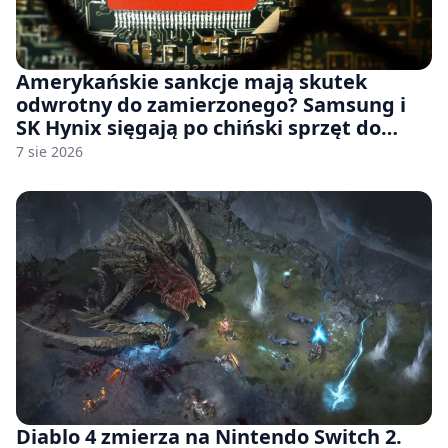
Amerykańskie sankcje mają skutek
odwrotny do zamierzonego? Samsung i
SK Hynix sięgają po chiński sprzęt do
fabryk chipów
7 sie 2026
Diablo 4 zmierza na Nintendo Switch 2.