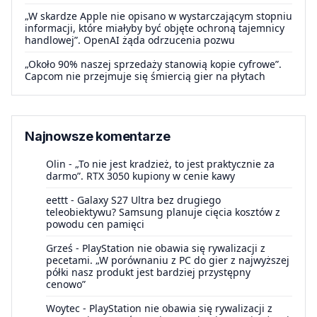
„W skardze Apple nie opisano w wystarczającym stopniu
informacji, które miałyby być objęte ochroną tajemnicy
handlowej”. OpenAI żąda odrzucenia pozwu
„Około 90% naszej sprzedaży stanowią kopie cyfrowe”.
Capcom nie przejmuje się śmiercią gier na płytach
Najnowsze komentarze
Olin
-
„To nie jest kradzież, to jest praktycznie za
darmo”. RTX 3050 kupiony w cenie kawy
eettt
-
Galaxy S27 Ultra bez drugiego
teleobiektywu? Samsung planuje cięcia kosztów z
powodu cen pamięci
Grześ
-
PlayStation nie obawia się rywalizacji z
pecetami. „W porównaniu z PC do gier z najwyższej
półki nasz produkt jest bardziej przystępny
cenowo”
Woytec
-
PlayStation nie obawia się rywalizacji z