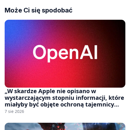
Może Ci się spodobać
„W skardze Apple nie opisano w
wystarczającym stopniu informacji, które
miałyby być objęte ochroną tajemnicy
handlowej”. OpenAI żąda odrzucenia
7 sie 2026
pozwu