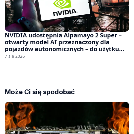
NVIDIA udostępnia Alpamayo 2 Super –
otwarty model AI przeznaczony dla
pojazdów autonomicznych – do użytku
komercyjnego
7 sie 2026
Może Ci się spodobać