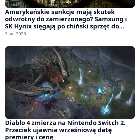
Amerykańskie sankcje mają skutek
odwrotny do zamierzonego? Samsung i
SK Hynix sięgają po chiński sprzęt do
fabryk chipów
7 sie 2026
Diablo 4 zmierza na Nintendo Switch 2.
Przeciek ujawnia wrześniową datę
premiery i cenę