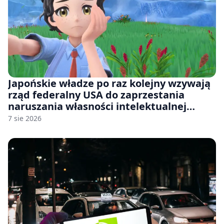
Japońskie władze po raz kolejny wzywają
rząd federalny USA do zaprzestania
naruszania własności intelektualnej
japońskich gier i anime
7 sie 2026