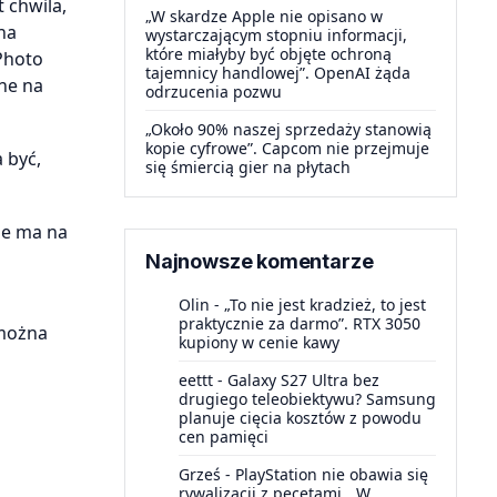
 chwila,
„W skardze Apple nie opisano w
na
wystarczającym stopniu informacji,
które miałyby być objęte ochroną
Photo
tajemnicy handlowej”. OpenAI żąda
ane na
odrzucenia pozwu
„Około 90% naszej sprzedaży stanowią
kopie cyfrowe”. Capcom nie przejmuje
 być,
się śmiercią gier na płytach
nie ma na
Najnowsze komentarze
Olin
-
„To nie jest kradzież, to jest
praktycznie za darmo”. RTX 3050
 można
kupiony w cenie kawy
eettt
-
Galaxy S27 Ultra bez
drugiego teleobiektywu? Samsung
planuje cięcia kosztów z powodu
cen pamięci
Grześ
-
PlayStation nie obawia się
rywalizacji z pecetami. „W