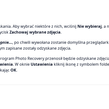
kania. Aby wybrać niektóre z nich, wciśnij
Nie wybieraj
, a 
zycisk
Zachowaj wybrane zdjęcia
.
ępnie…
, po chwili wywołana zostanie domyślna przeglądark
ym zapisane zostały odzyskane zdjęcia.
 program Photo Recovery przenosił będzie odzyskane zdjęci
wienia
. W oknie
Ustawienia
kliknij ikonę z symbolem folde
skając
OK
.