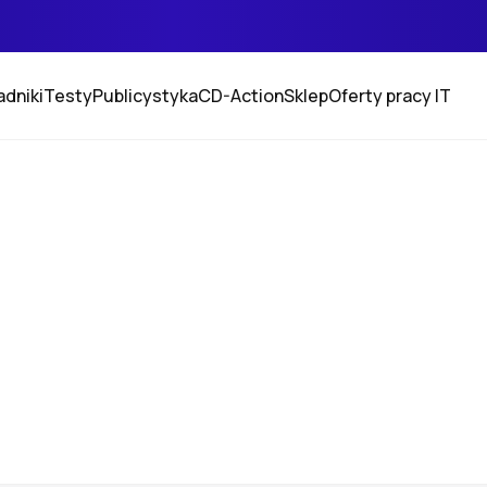
adniki
Testy
Publicystyka
CD-Action
Sklep
Oferty pracy IT