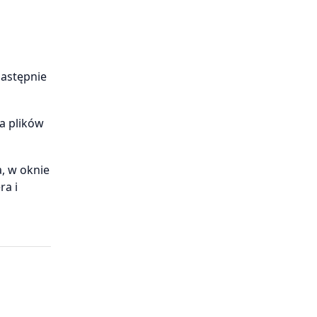
następnie
a plików
a, w oknie
ra i