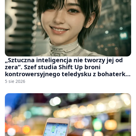
„Sztuczna inteligencja nie tworzy jej od
zera”. Szef studia Shift Up broni
kontrowersyjnego teledysku z bohaterką
Stellar Blade: Blood Rain
5 sie 2026