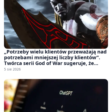
„Potrzeby wielu klientów przeważają nad
potrzebami mniejszej liczby klientów”.
Twórca serii God of War sugeruje, że
rozumie, dlaczego Sony rezygnuje z gier
5 sie 2026
na płytach