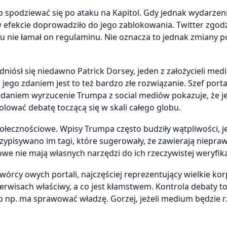
o spodziewać się po ataku na Kapitol. Gdy jednak wydarzen
w efekcie doprowadziło do jego zablokowania. Twitter zgodzi
iu nie łamał on regulaminu. Nie oznacza to jednak zmiany po
ósł się niedawno Patrick Dorsey, jeden z założycieli med
 jego zdaniem jest to też bardzo złe rozwiązanie. Szef port
 zdaniem wyrzucenie Trumpa z social mediów pokazuje, że 
lować debatę toczącą się w skali całego globu.
połecznościowe. Wpisy Trumpa często budziły wątpliwości, 
przypisywano im tagi, które sugerowały, że zawierają niepra
e nie mają własnych narzędzi do ich rzeczywistej weryfika
wórcy owych portali, najczęściej reprezentujący wielkie kor
erwisach właściwy, a co jest kłamstwem. Kontrola debaty t
o np. ma sprawować władzę. Gorzej, jeżeli medium będzie r