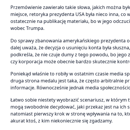
Przemówienie zawierało takie słowa, jakich można był
miejsce, retoryka prezydenta USA była nieco inna, co 
ostatecznie na publikację materiału, bo w jego odczuc
wobec Trumpa.
Do sprawy zbanowania amerykańskiego prezydenta odni
dalej uważa, że decyzja o usunięciu konta była słuszna,
podkreśla, że nie czuje dumy z tego powodu, bo jego
czy korporacja może obecnie bardzo skutecznie kontro
Poniekąd właśnie to robiły w ostatnim czasie media s
druga strona medalu jest taka, że często arbitralnie 
informacje. Równocześnie jednak media społecznościow
Łatwo sobie niestety wyobrazić scenariusz, w którym t
mogą swobodnie decydować, jaki przekaz jest na ich s
natomiast pierwszy krok w stronę wpływania na to, kt
akurat ktoś, z kim niekoniecznie się zgadzamy.