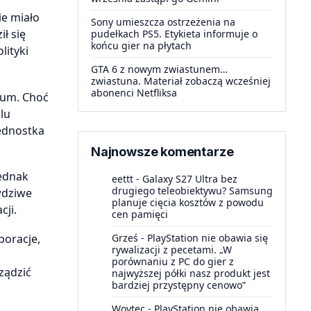
ie miało
Sony umieszcza ostrzeżenia na
ł się
pudełkach PS5. Etykieta informuje o
końcu gier na płytach
lityki
GTA 6 z nowym zwiastunem…
zwiastuna. Materiał zobaczą wcześniej
abonenci Netfliksa
ium. Choć
alu
jednostka
Najnowsze komentarze
jednak
eettt
-
Galaxy S27 Ultra bez
drugiego teleobiektywu? Samsung
wdziwe
planuje cięcia kosztów z powodu
cji.
cen pamięci
Grześ
-
PlayStation nie obawia się
poracje,
rywalizacji z pecetami. „W
o
porównaniu z PC do gier z
ządzić
najwyższej półki nasz produkt jest
bardziej przystępny cenowo”
Woytec
-
PlayStation nie obawia