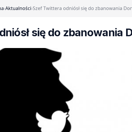
na
›
Aktualności
›
Szef Twittera odniósł się do zbanowania D
odniósł się do zbanowania