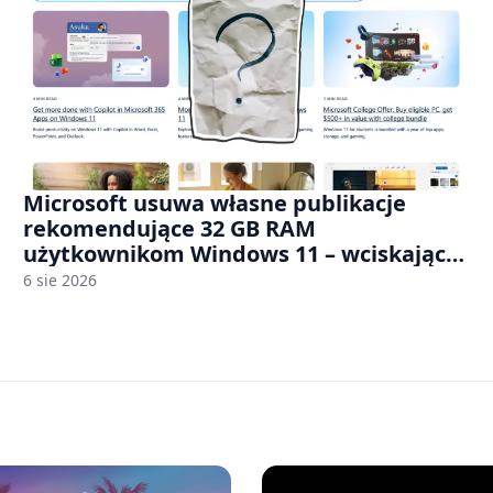
Microsoft usuwa własne publikacje
rekomendujące 32 GB RAM
użytkownikom Windows 11 – wciskając
nam przy tym komputery z 8 GB RAM po
6 sie 2026
zawyżonych cenach