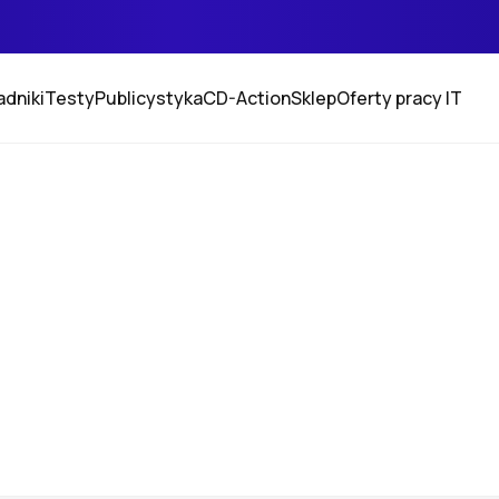
adniki
Testy
Publicystyka
CD-Action
Sklep
Oferty pracy IT