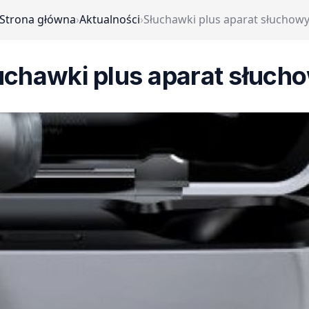
Strona główna
›
Aktualności
›
Słuchawki plus aparat słuchow
uchawki plus aparat słuch