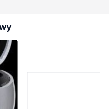
y
owy