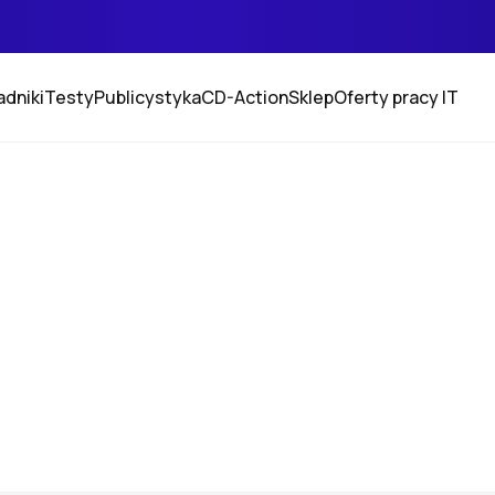
adniki
Testy
Publicystyka
CD-Action
Sklep
Oferty pracy IT