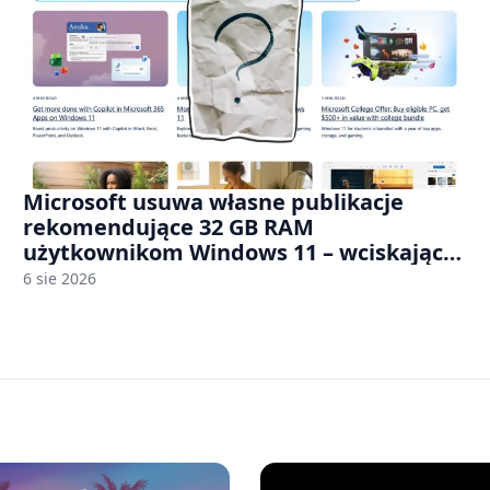
Microsoft usuwa własne publikacje
rekomendujące 32 GB RAM
użytkownikom Windows 11 – wciskając
nam przy tym komputery z 8 GB RAM po
6 sie 2026
zawyżonych cenach