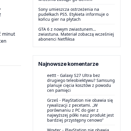
,
Sony umieszcza ostrzeżenia na
z
pudełkach PS5. Etykieta informuje o
końcu gier na płytach
GTA 6 z nowym zwiastunem…
ć minut
zwiastuna. Materiał zobaczą wcześniej
abonenci Netfliksa
ten
Najnowsze komentarze
eettt
-
Galaxy S27 Ultra bez
drugiego teleobiektywu? Samsung
planuje cięcia kosztów z powodu
cen pamięci
Grześ
-
PlayStation nie obawia się
rywalizacji z pecetami. „W
porównaniu z PC do gier z
najwyższej półki nasz produkt jest
bardziej przystępny cenowo”
Woytec
-
PlayStation nie obawia