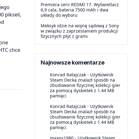
Premiera serii REDMI 17. Wyświetlacz
 Jego
6,9 cala, bateria 7500 mAh i dwa
 pikseli,
układy do wyboru
od
Meksyk idzie na wojnę sądową z Sony
w związku z zaprzestaniem produkcji
fizycznych płyt z grami
 one
HTC chce
Najnowsze komentarze
Konrad Ratajczak
-
Użytkownik
Steam Decka znalazł sposób na
zbudowanie fizycznej kolekcji gier
za pomocą dyskietek z 1.44 MB
pamięci
Konrad Ratajczak
-
Użytkownik
Steam Decka znalazł sposób na
zbudowanie fizycznej kolekcji gier
za pomocą dyskietek z 1.44 MB
pamięci
maxns1980
-
Użytkownik Steam