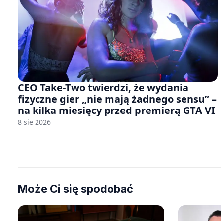
CEO Take-Two twierdzi, że wydania
fizyczne gier „nie mają żadnego sensu” –
na kilka miesięcy przed premierą GTA VI
8 sie 2026
Może Ci się spodobać