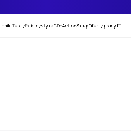
adniki
Testy
Publicystyka
CD-Action
Sklep
Oferty pracy IT