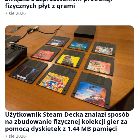
fizycznych płyt z grami
7 sie 2026
Użytkownik Steam Decka znalazł sposób
na zbudowanie fizycznej kolekcji gier za
pomocą dyskietek z 1.44 MB pamięci
7 sie 2026