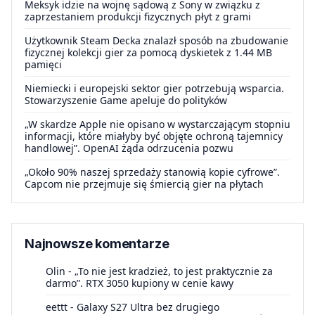
Meksyk idzie na wojnę sądową z Sony w związku z
zaprzestaniem produkcji fizycznych płyt z grami
Użytkownik Steam Decka znalazł sposób na zbudowanie
fizycznej kolekcji gier za pomocą dyskietek z 1.44 MB
pamięci
Niemiecki i europejski sektor gier potrzebują wsparcia.
Stowarzyszenie Game apeluje do polityków
„W skardze Apple nie opisano w wystarczającym stopniu
informacji, które miałyby być objęte ochroną tajemnicy
handlowej”. OpenAI żąda odrzucenia pozwu
„Około 90% naszej sprzedaży stanowią kopie cyfrowe”.
Capcom nie przejmuje się śmiercią gier na płytach
Najnowsze komentarze
Olin
-
„To nie jest kradzież, to jest praktycznie za
darmo”. RTX 3050 kupiony w cenie kawy
eettt
-
Galaxy S27 Ultra bez drugiego