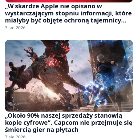
„W skardze Apple nie opisano w
wystarczającym stopniu informacji, które
miałyby być objęte ochroną tajemnicy
handlowej”. OpenAI żąda odrzucenia
7 sie 2026
pozwu
„Około 90% naszej sprzedaży stanowią
kopie cyfrowe”. Capcom nie przejmuje się
śmiercią gier na płytach
7 sie 2026