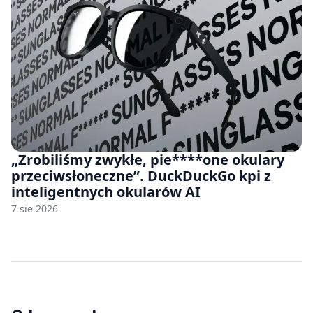
„Zrobiliśmy zwykłe, pie****one okulary
przeciwsłoneczne”. DuckDuckGo kpi z
inteligentnych okularów AI
7 sie 2026