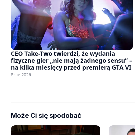
CEO Take-Two twierdzi, że wydania
fizyczne gier „nie mają żadnego sensu” –
na kilka miesięcy przed premierą GTA VI
8 sie 2026
Może Ci się spodobać