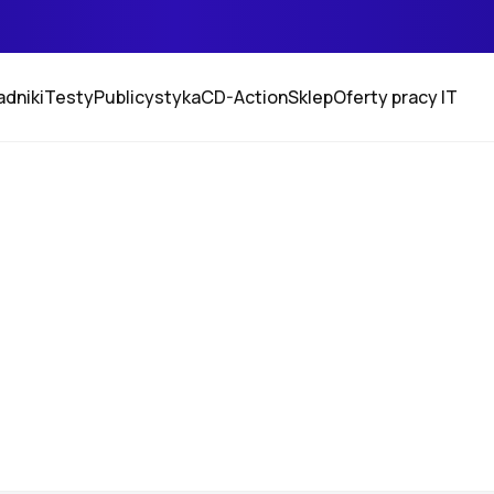
adniki
Testy
Publicystyka
CD-Action
Sklep
Oferty pracy IT