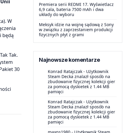
 Unii
Premiera serii REDMI 17. Wyświetlacz
6,9 cala, bateria 7500 mAh i dwa
układy do wyboru
ta). W
Meksyk idzie na wojnę sądową z Sony
ączenia
w związku z zaprzestaniem produkcji
fizycznych płyt z grami
i będą
Tak Tak.
Najnowsze komentarze
System
Pakiet 30
Konrad Ratajczak
-
Użytkownik
Steam Decka znalazł sposób na
zbudowanie fizycznej kolekcji gier
za pomocą dyskietek z 1.44 MB
mości
pamięci
Konrad Ratajczak
-
Użytkownik
Steam Decka znalazł sposób na
zbudowanie fizycznej kolekcji gier
za pomocą dyskietek z 1.44 MB
pamięci
maxns1980
-
Użytkownik Steam