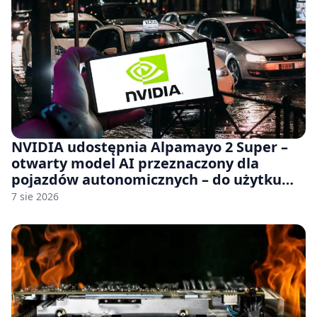
NVIDIA udostępnia Alpamayo 2 Super –
otwarty model AI przeznaczony dla
pojazdów autonomicznych – do użytku
komercyjnego
7 sie 2026