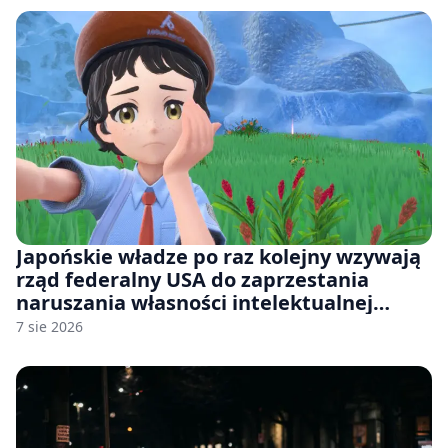
Japońskie władze po raz kolejny wzywają
rząd federalny USA do zaprzestania
naruszania własności intelektualnej
japońskich gier i anime
7 sie 2026