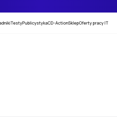
adniki
Testy
Publicystyka
CD-Action
Sklep
Oferty pracy IT