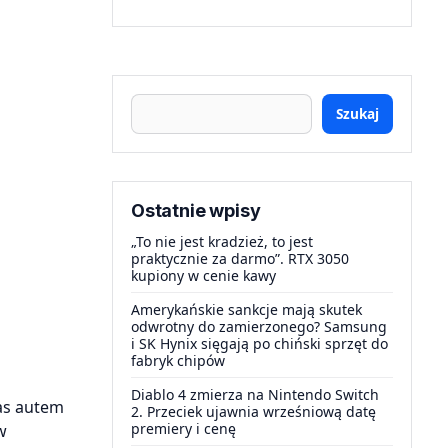
Szukaj
Ostatnie wpisy
„To nie jest kradzież, to jest
praktycznie za darmo”. RTX 3050
kupiony w cenie kawy
Amerykańskie sankcje mają skutek
odwrotny do zamierzonego? Samsung
i SK Hynix sięgają po chiński sprzęt do
fabryk chipów
a
Diablo 4 zmierza na Nintendo Switch
as autem
2. Przeciek ujawnia wrześniową datę
premiery i cenę
w