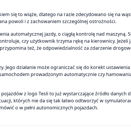
ykiem się to wiąże, dlatego na razie zdecydowano się na wą
ana powoli i z zachowaniem szczególnej ostrożności.
nia automatycznej jazdy, o ciągłą kontrolę nad maszyną. 
ntroluje, czy użytkownik trzyma rękę na kierownicy. Jeżeli j
a przypomina też, że odpowiedzialność za zdarzenie drogow
y. Jego działanie może ograniczać się do korekt ustawienia
zed samochodem prowadzonym automatycznie czy hamowani
ojazdów z logo Tesli to już wystarczające źródło danych d
tuacji, których nie da się tak łatwo odtworzyć w symulatora
 mówić o w pełni autonomicznych pojazdach.