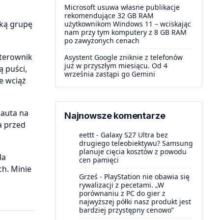
Microsoft usuwa własne publikacje
rekomendujące 32 GB RAM
ską grupę
użytkownikom Windows 11 – wciskając
nam przy tym komputery z 8 GB RAM
po zawyżonych cenach
Sterownik
Asystent Google zniknie z telefonów
już w przyszłym miesiącu. Od 4
ą puści,
września zastąpi go Gemini
e wciąż
 auta na
Najnowsze komentarze
a przed
eettt
-
Galaxy S27 Ultra bez
drugiego teleobiektywu? Samsung
planuje cięcia kosztów z powodu
la
cen pamięci
ch. Minie
Grześ
-
PlayStation nie obawia się
rywalizacji z pecetami. „W
porównaniu z PC do gier z
najwyższej półki nasz produkt jest
bardziej przystępny cenowo”