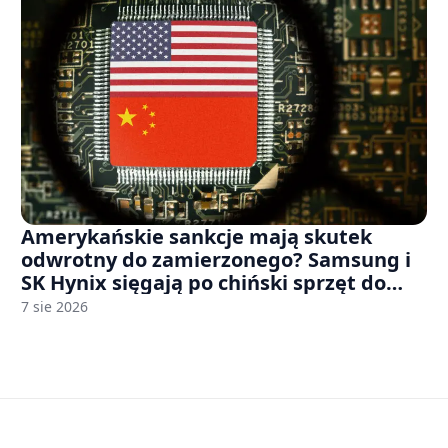
Amerykańskie sankcje mają skutek
odwrotny do zamierzonego? Samsung i
SK Hynix sięgają po chiński sprzęt do
fabryk chipów
7 sie 2026