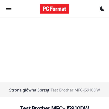
Pr
Strona główna
›
Sprzęt
›
Test Brother MFC-J5910DW
Test Brother MFC-J5910DW