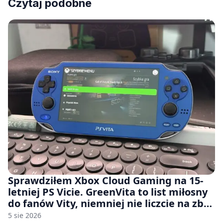
Czytaj podobne
Sprawdziłem Xbox Cloud Gaming na 15-
letniej PS Vicie. GreenVita to list miłosny
do fanów Vity, niemniej nie liczcie na zbyt
wiele [FELIETON]
5 sie 2026