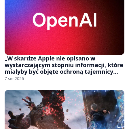
„W skardze Apple nie opisano w
wystarczającym stopniu informacji, które
miałyby być objęte ochroną tajemnicy
handlowej”. OpenAI żąda odrzucenia
7 sie 2026
pozwu