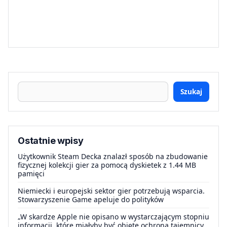
Szukaj
Ostatnie wpisy
Użytkownik Steam Decka znalazł sposób na zbudowanie
fizycznej kolekcji gier za pomocą dyskietek z 1.44 MB
pamięci
Niemiecki i europejski sektor gier potrzebują wsparcia.
Stowarzyszenie Game apeluje do polityków
„W skardze Apple nie opisano w wystarczającym stopniu
informacji, które miałyby być objęte ochroną tajemnicy