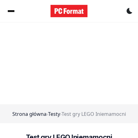
Pr
Strona główna
›
Testy
›
Test gry LEGO Iniemamocni
Test gry LEGO Iniemamocni