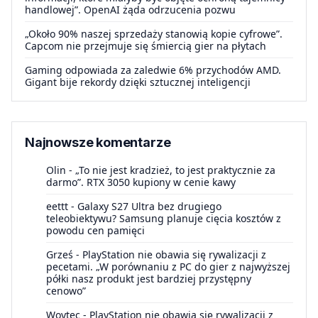
handlowej”. OpenAI żąda odrzucenia pozwu
„Około 90% naszej sprzedaży stanowią kopie cyfrowe”.
Capcom nie przejmuje się śmiercią gier na płytach
Gaming odpowiada za zaledwie 6% przychodów AMD.
Gigant bije rekordy dzięki sztucznej inteligencji
Najnowsze komentarze
Olin
-
„To nie jest kradzież, to jest praktycznie za
darmo”. RTX 3050 kupiony w cenie kawy
eettt
-
Galaxy S27 Ultra bez drugiego
teleobiektywu? Samsung planuje cięcia kosztów z
powodu cen pamięci
Grześ
-
PlayStation nie obawia się rywalizacji z
pecetami. „W porównaniu z PC do gier z najwyższej
półki nasz produkt jest bardziej przystępny
cenowo”
Woytec
-
PlayStation nie obawia się rywalizacji z