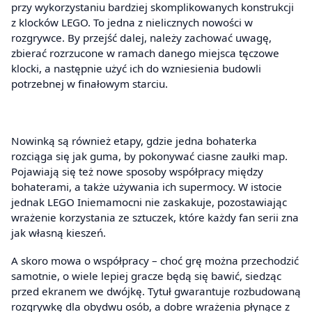
przy wykorzystaniu bardziej skomplikowanych konstrukcji
z klocków LEGO. To jedna z nielicznych nowości w
rozgrywce. By przejść dalej, należy zachować uwagę,
zbierać rozrzucone w ramach danego miejsca tęczowe
klocki, a następnie użyć ich do wzniesienia budowli
potrzebnej w finałowym starciu.
Nowinką są również etapy, gdzie jedna bohaterka
rozciąga się jak guma, by pokonywać ciasne zaułki map.
Pojawiają się też nowe sposoby współpracy między
bohaterami, a także używania ich supermocy. W istocie
jednak LEGO Iniemamocni nie zaskakuje, pozostawiając
wrażenie korzystania ze sztuczek, które każdy fan serii zna
jak własną kieszeń.
A skoro mowa o współpracy – choć grę można przechodzić
samotnie, o wiele lepiej gracze będą się bawić, siedząc
przed ekranem we dwójkę. Tytuł gwarantuje rozbudowaną
rozgrywkę dla obydwu osób, a dobre wrażenia płynące z