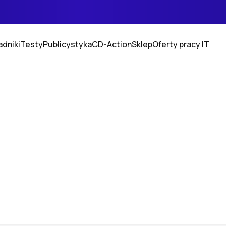
adniki
Testy
Publicystyka
CD-Action
Sklep
Oferty pracy IT