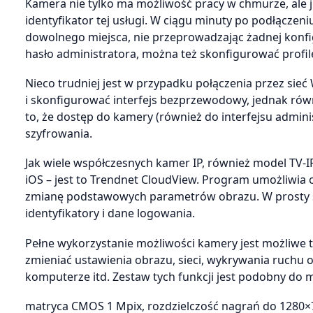
Kamera nie tylko ma możliwość pracy w chmurze, ale 
identyfikator tej usługi. W ciągu minuty po podłączeni
dowolnego miejsca, nie przeprowadzając żadnej konfi
hasło administratora, można też skonfigurować profile
Nieco trudniej jest w przypadku połączenia przez sieć
i skonfigurować interfejs bezprzewodowy, jednak rów
to, że dostęp do kamery (również do interfejsu admini
szyfrowania.
Jak wiele współczesnych kamer IP, również model TV-
iOS – jest to Trendnet CloudView. Program umożliwia o
zmianę podstawowych parametrów obrazu. W prosty s
identyfikatory i dane logowania.
Pełne wykorzystanie możliwości kamery jest możliwe 
zmieniać ustawienia obrazu, sieci, wykrywania ruchu 
komputerze itd. Zestaw tych funkcji jest podobny do m
matryca CMOS 1 Mpix, rozdzielczość nagrań do 1280×72