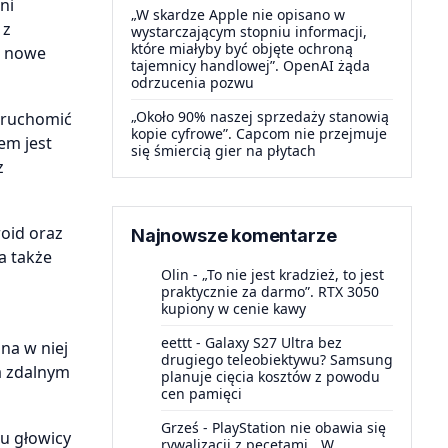
ni
„W skardze Apple nie opisano w
 z
wystarczającym stopniu informacji,
które miałyby być objęte ochroną
ć nowe
tajemnicy handlowej”. OpenAI żąda
odrzucenia pozwu
„Około 90% naszej sprzedaży stanowią
 uruchomić
kopie cyfrowe”. Capcom nie przejmuje
em jest
się śmiercią gier na płytach
z
oid oraz
Najnowsze komentarze
a także
Olin
-
„To nie jest kradzież, to jest
praktycznie za darmo”. RTX 3050
kupiony w cenie kawy
eettt
-
Galaxy S27 Ultra bez
na w niej
drugiego teleobiektywu? Samsung
a zdalnym
planuje cięcia kosztów z powodu
cen pamięci
Grześ
-
PlayStation nie obawia się
u głowicy
rywalizacji z pecetami. „W