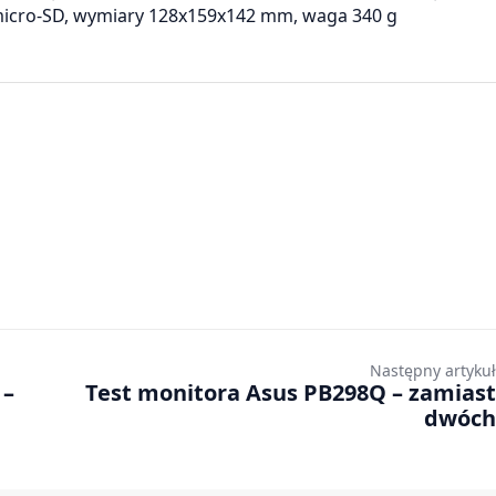
n, micro-SD, wymiary 128x159x142 mm, waga 340 g
Następny artykuł
 –
Test monitora Asus PB298Q – zamiast
dwóch