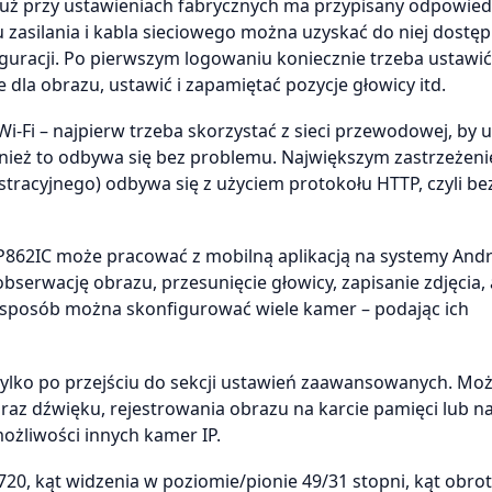
już przy ustawieniach fabrycznych ma przypisany odpowied
u zasilania i kabla sieciowego można uzyskać do niej dostęp
guracji. Po pierwszym logowaniu koniecznie trzeba ustawi
 dla obrazu, ustawić i zapamiętać pozycje głowicy itd.
 Wi-Fi – najpierw trzeba skorzystać z sieci przewodowej, by
nież to odbywa się bez problemu. Największym zastrzeżeni
stracyjnego) odbywa się z użyciem protokołu HTTP, czyli be
IP862IC może pracować z mobilną aplikacją na systemy Andr
bserwację obrazu, przesunięcie głowicy, zapisanie zdjęcia, 
posób można skonfigurować wiele kamer – podając ich
tylko po przejściu do sekcji ustawień zaawansowanych. Moż
oraz dźwięku, rejestrowania obrazu na karcie pamięci lub n
ożliwości innych kamer IP.
0, kąt widzenia w poziomie/pionie 49/31 stopni, kąt obrot