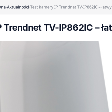
wna
›
Aktualności
›
Test kamery IP Trendnet TV-IP862IC – łatw
P Trendnet TV-IP862IC – ła