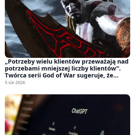
„Potrzeby wielu klientów przeważają nad
potrzebami mniejszej liczby klientów”.
Twórca serii God of War sugeruje, że
rozumie, dlaczego Sony rezygnuje z gier
5 sie 2026
na płytach