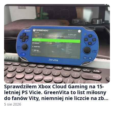
Sprawdziłem Xbox Cloud Gaming na 15-
letniej PS Vicie. GreenVita to list miłosny
do fanów Vity, niemniej nie liczcie na zbyt
wiele [FELIETON]
5 sie 2026