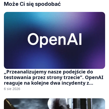
Może Ci się spodobać
„Przeanalizujemy nasze podejście do
testowania przez strony trzecie”. OpenAI
reaguje na kolejne dwa incydenty z
udziałem autorskich modeli
6 sie 2026