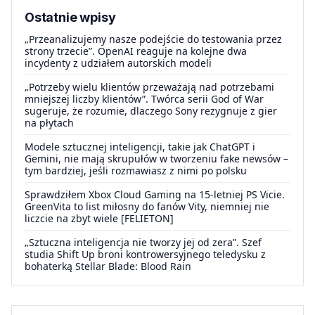
Ostatnie wpisy
„Przeanalizujemy nasze podejście do testowania przez
strony trzecie”. OpenAI reaguje na kolejne dwa
incydenty z udziałem autorskich modeli
„Potrzeby wielu klientów przeważają nad potrzebami
mniejszej liczby klientów”. Twórca serii God of War
sugeruje, że rozumie, dlaczego Sony rezygnuje z gier
na płytach
Modele sztucznej inteligencji, takie jak ChatGPT i
Gemini, nie mają skrupułów w tworzeniu fake newsów –
tym bardziej, jeśli rozmawiasz z nimi po polsku
Sprawdziłem Xbox Cloud Gaming na 15-letniej PS Vicie.
GreenVita to list miłosny do fanów Vity, niemniej nie
liczcie na zbyt wiele [FELIETON]
„Sztuczna inteligencja nie tworzy jej od zera”. Szef
studia Shift Up broni kontrowersyjnego teledysku z
bohaterką Stellar Blade: Blood Rain