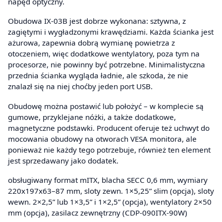
napęd optyczny.
Obudowa IX-03B jest dobrze wykonana: sztywna, z
zagiętymi i wygładzonymi krawędziami. Każda ścianka jest
ażurowa, zapewnia dobrą wymianę powietrza z
otoczeniem, więc dodatkowe wentylatory, poza tym na
procesorze, nie powinny być potrzebne. Minimalistyczna
przednia ścianka wygląda ładnie, ale szkoda, że nie
znalazł się na niej choćby jeden port USB.
Obudowę można postawić lub położyć – w komplecie są
gumowe, przyklejane nóżki, a także dodatkowe,
magnetyczne podstawki. Producent oferuje też uchwyt do
mocowania obudowy na otworach VESA monitora, ale
ponieważ nie każdy tego potrzebuje, również ten element
jest sprzedawany jako dodatek.
obsługiwany format mITX, blacha SECC 0,6 mm, wymiary
220x197x63–87 mm, sloty zewn. 1×5,25” slim (opcja), sloty
wewn. 2×2,5” lub 1×3,5” i 1×2,5” (opcja), wentylatory 2×50
mm (opcja), zasilacz zewnętrzny (CDP-090ITX-90W)