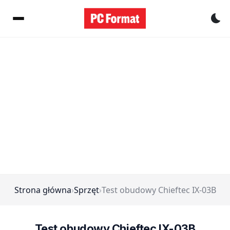
Pr
Strona główna
›
Sprzęt
›
Test obudowy Chieftec IX-03B
Test obudowy Chieftec IX-03B