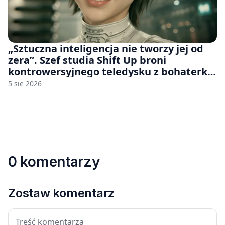
„Sztuczna inteligencja nie tworzy jej od
zera”. Szef studia Shift Up broni
kontrowersyjnego teledysku z bohaterką
Stellar Blade: Blood Rain
5 sie 2026
0 komentarzy
Zostaw komentarz