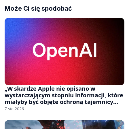
Może Ci się spodobać
„W skardze Apple nie opisano w
wystarczającym stopniu informacji, które
miałyby być objęte ochroną tajemnicy
handlowej”. OpenAI żąda odrzucenia
7 sie 2026
pozwu