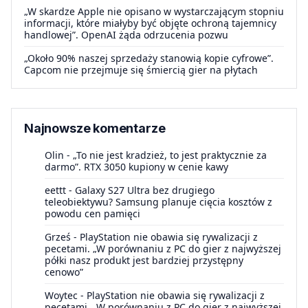
„W skardze Apple nie opisano w wystarczającym stopniu
informacji, które miałyby być objęte ochroną tajemnicy
handlowej”. OpenAI żąda odrzucenia pozwu
„Około 90% naszej sprzedaży stanowią kopie cyfrowe”.
Capcom nie przejmuje się śmiercią gier na płytach
Najnowsze komentarze
Olin
-
„To nie jest kradzież, to jest praktycznie za
darmo”. RTX 3050 kupiony w cenie kawy
eettt
-
Galaxy S27 Ultra bez drugiego
teleobiektywu? Samsung planuje cięcia kosztów z
powodu cen pamięci
Grześ
-
PlayStation nie obawia się rywalizacji z
pecetami. „W porównaniu z PC do gier z najwyższej
półki nasz produkt jest bardziej przystępny
cenowo”
Woytec
-
PlayStation nie obawia się rywalizacji z
pecetami. „W porównaniu z PC do gier z najwyższej