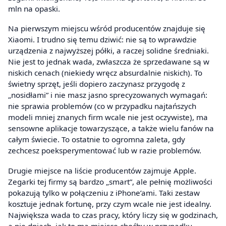
mln na opaski.
Na pierwszym miejscu wśród producentów znajduje się
Xiaomi. I trudno się temu dziwić: nie są to wprawdzie
urządzenia z najwyższej półki, a raczej solidne średniaki.
Nie jest to jednak wada, zwłaszcza że sprzedawane są w
niskich cenach (niekiedy wręcz absurdalnie niskich). To
świetny sprzęt, jeśli dopiero zaczynasz przygodę z
„nosidłami” i nie masz jasno sprecyzowanych wymagań:
nie sprawia problemów (co w przypadku najtańszych
modeli mniej znanych firm wcale nie jest oczywiste), ma
sensowne aplikacje towarzyszące, a także wielu fanów na
całym świecie. To ostatnie to ogromna zaleta, gdy
zechcesz poeksperymentować lub w razie problemów.
Drugie miejsce na liście producentów zajmuje Apple.
Zegarki tej firmy są bardzo „smart”, ale pełnię możliwości
pokazują tylko w połączeniu z iPhone’ami. Taki zestaw
kosztuje jednak fortunę, przy czym wcale nie jest idealny.
Największa wada to czas pracy, który liczy się w godzinach,
a nie dniach, jak to ma miejsce choćby w przypadku