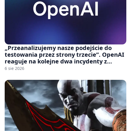
„Przeanalizujemy nasze podejście do
testowania przez strony trzecie”. OpenAI
reaguje na kolejne dwa incydenty z
udziałem autorskich modeli
6 sie 2026