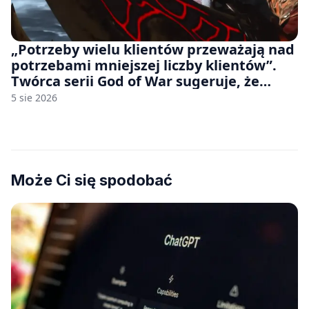
„Potrzeby wielu klientów przeważają nad
potrzebami mniejszej liczby klientów”.
Twórca serii God of War sugeruje, że
rozumie, dlaczego Sony rezygnuje z gier
5 sie 2026
na płytach
Może Ci się spodobać