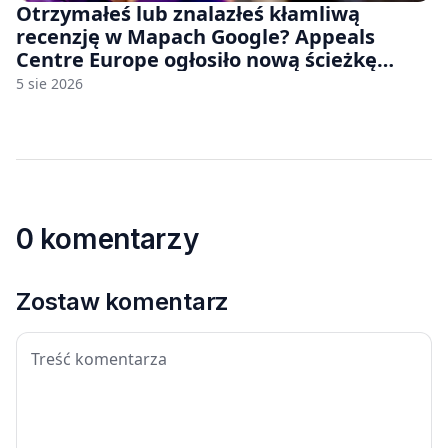
Otrzymałeś lub znalazłeś kłamliwą
recenzję w Mapach Google? Appeals
Centre Europe ogłosiło nową ścieżkę
odwoławczą dla firm i konsumentów
5 sie 2026
0 komentarzy
Zostaw komentarz