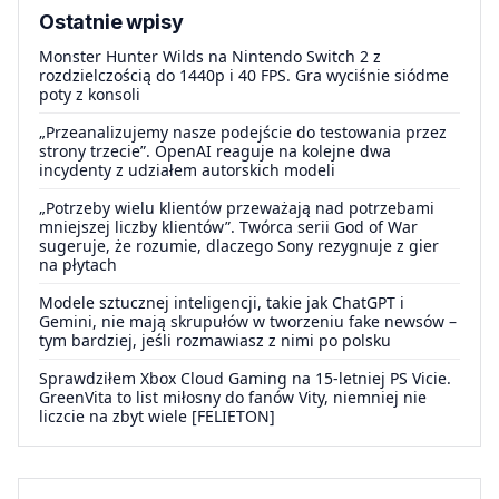
Ostatnie wpisy
Monster Hunter Wilds na Nintendo Switch 2 z
rozdzielczością do 1440p i 40 FPS. Gra wyciśnie siódme
poty z konsoli
„Przeanalizujemy nasze podejście do testowania przez
strony trzecie”. OpenAI reaguje na kolejne dwa
incydenty z udziałem autorskich modeli
„Potrzeby wielu klientów przeważają nad potrzebami
mniejszej liczby klientów”. Twórca serii God of War
sugeruje, że rozumie, dlaczego Sony rezygnuje z gier
na płytach
Modele sztucznej inteligencji, takie jak ChatGPT i
Gemini, nie mają skrupułów w tworzeniu fake newsów –
tym bardziej, jeśli rozmawiasz z nimi po polsku
Sprawdziłem Xbox Cloud Gaming na 15-letniej PS Vicie.
GreenVita to list miłosny do fanów Vity, niemniej nie
liczcie na zbyt wiele [FELIETON]