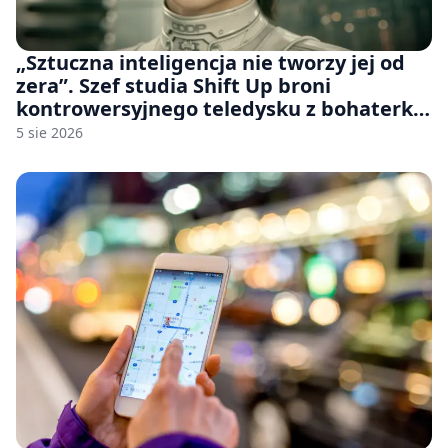
„Sztuczna inteligencja nie tworzy jej od
zera”. Szef studia Shift Up broni
kontrowersyjnego teledysku z bohaterką
Stellar Blade: Blood Rain
5 sie 2026