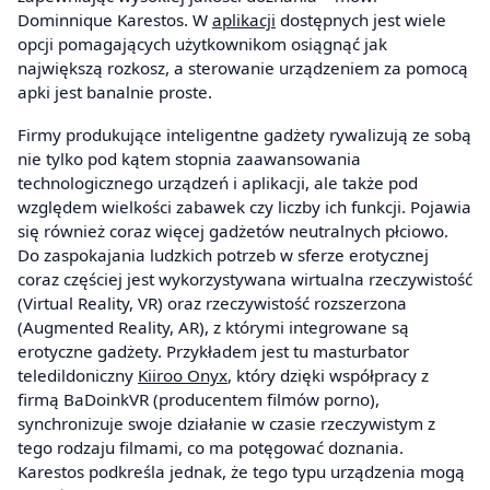
Dominnique Karestos. W
aplikacji
dostępnych jest wiele
opcji pomagających użytkownikom osiągnąć jak
największą rozkosz, a sterowanie urządzeniem za pomocą
apki jest banalnie proste.
Firmy produkujące inteligentne gadżety rywalizują ze sobą
nie tylko pod kątem stopnia zaawansowania
technologicznego urządzeń i aplikacji, ale także pod
względem wielkości zabawek czy liczby ich funkcji. Pojawia
się również coraz więcej gadżetów neutralnych płciowo.
Do zaspokajania ludzkich potrzeb w sferze erotycznej
coraz częściej jest wykorzystywana wirtualna rzeczywistość
(Virtual Reality, VR) oraz rzeczywistość rozszerzona
(Augmented Reality, AR), z którymi integrowane są
erotyczne gadżety. Przykładem jest tu masturbator
teledildoniczny
Kiiroo Onyx
, który dzięki współpracy z
firmą BaDoinkVR (producentem filmów porno),
synchronizuje swoje działanie w czasie rzeczywistym z
tego rodzaju filmami, co ma potęgować doznania.
Karestos podkreśla jednak, że tego typu urządzenia mogą