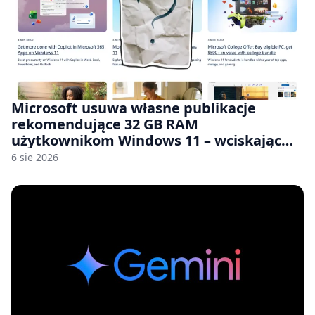
Microsoft usuwa własne publikacje
rekomendujące 32 GB RAM
użytkownikom Windows 11 – wciskając
nam przy tym komputery z 8 GB RAM po
6 sie 2026
zawyżonych cenach