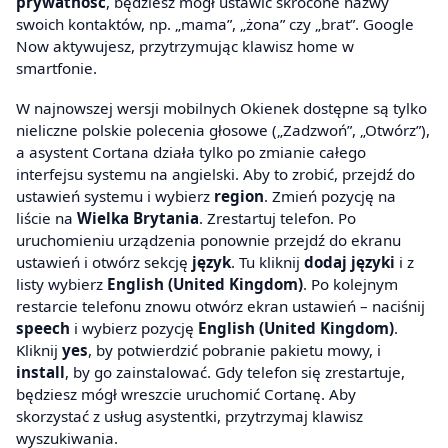
prywatność
, będziesz mógł ustawić skrócone nazwy
swoich kontaktów, np. „mama”, „żona” czy „brat”. Google
Now aktywujesz, przytrzymując klawisz home w
smartfonie.
W najnowszej wersji mobilnych Okienek dostępne są tylko
nieliczne polskie polecenia głosowe („Zadzwoń”, „Otwórz”),
a asystent Cortana działa tylko po zmianie całego
interfejsu systemu na angielski. Aby to zrobić, przejdź do
ustawień systemu i wybierz
region
. Zmień pozycję na
liście na
Wielka Brytania
. Zrestartuj telefon. Po
uruchomieniu urządzenia ponownie przejdź do ekranu
ustawień i otwórz sekcję
język
. Tu kliknij
dodaj języki
i z
listy wybierz
English (United Kingdom)
. Po kolejnym
restarcie telefonu znowu otwórz ekran ustawień – naciśnij
speech
i wybierz pozycję
English (United Kingdom)
.
Kliknij
yes
, by potwierdzić pobranie pakietu mowy, i
install
, by go zainstalować. Gdy telefon się zrestartuje,
będziesz mógł wreszcie uruchomić Cortanę. Aby
skorzystać z usług asystentki, przytrzymaj klawisz
wyszukiwania.