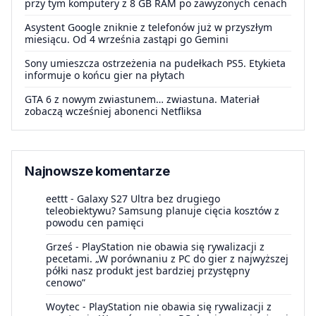
przy tym komputery z 8 GB RAM po zawyżonych cenach
Asystent Google zniknie z telefonów już w przyszłym
miesiącu. Od 4 września zastąpi go Gemini
Sony umieszcza ostrzeżenia na pudełkach PS5. Etykieta
informuje o końcu gier na płytach
GTA 6 z nowym zwiastunem… zwiastuna. Materiał
zobaczą wcześniej abonenci Netfliksa
Najnowsze komentarze
eettt
-
Galaxy S27 Ultra bez drugiego
teleobiektywu? Samsung planuje cięcia kosztów z
powodu cen pamięci
Grześ
-
PlayStation nie obawia się rywalizacji z
pecetami. „W porównaniu z PC do gier z najwyższej
półki nasz produkt jest bardziej przystępny
cenowo”
Woytec
-
PlayStation nie obawia się rywalizacji z