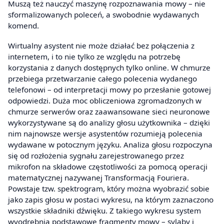
Muszą też nauczyć maszynę rozpoznawania mowy – nie
sformalizowanych poleceń, a swobodnie wydawanych
komend.
Wirtualny asystent nie może działać bez połączenia z
internetem, i to nie tylko ze względu na potrzebę
korzystania z danych dostępnych tylko online. W chmurze
przebiega przetwarzanie całego polecenia wydanego
telefonowi – od interpretacji mowy po przesłanie gotowej
odpowiedzi. Duża moc obliczeniowa zgromadzonych w
chmurze serwerów oraz zaawansowane sieci neuronowe
wykorzystywane są do analizy głosu użytkownika – dzięki
nim najnowsze wersje asystentów rozumieją polecenia
wydawane w potocznym języku. Analiza głosu rozpoczyna
się od rozłożenia sygnału zarejestrowanego przez
mikrofon na składowe częstotliwości za pomocą operacji
matematycznej nazywanej Transformacją Fouriera.
Powstaje tzw. spektrogram, który można wyobrazić sobie
jako zapis głosu w postaci wykresu, na którym zaznaczono
wszystkie składniki dźwięku. Z takiego wykresu system
wyodrębnia podstawowe fragmenty mowy – sylaby i