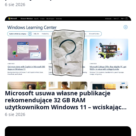
6 sie 2026
Microsoft usuwa własne publikacje
rekomendujące 32 GB RAM
użytkownikom Windows 11 – wciskając
nam przy tym komputery z 8 GB RAM po
6 sie 2026
zawyżonych cenach