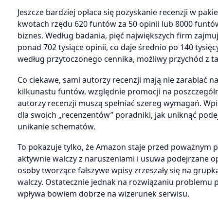
Jeszcze bardziej opłaca się pozyskanie recenzji w pak
kwotach rzędu 620 funtów za 50 opinii lub 8000 funtó
biznes. Według badania, pięć największych firm zajmu
ponad 702 tysiące opinii, co daje średnio po 140 tysi
według przytoczonego cennika, możliwy przychód z taki
Co ciekawe, sami autorzy recenzji mają nie zarabiać 
kilkunastu funtów, względnie promocji na poszczegó
autorzy recenzji muszą spełniać szereg wymagań. Wp
dla swoich „recenzentów” poradniki, jak uniknąć pod
unikanie schematów.
To pokazuje tylko, że Amazon staje przed poważnym p
aktywnie walczy z naruszeniami i usuwa podejrzane opi
osoby tworzące fałszywe wpisy zrzeszały się na grupk
walczy. Ostatecznie jednak na rozwiązaniu problemu 
wpływa bowiem dobrze na wizerunek serwisu.