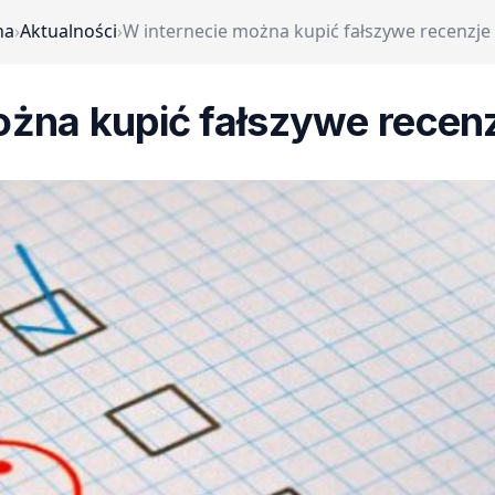
na
›
Aktualności
›
W internecie można kupić fałszywe recenzj
ożna kupić fałszywe recen