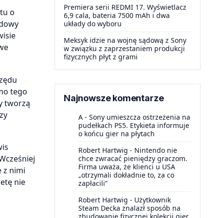
Premiera serii REDMI 17. Wyświetlacz
tu o
6,9 cala, bateria 7500 mAh i dwa
odowy
układy do wyboru
wisie
Meksyk idzie na wojnę sądową z Sony
owe
w związku z zaprzestaniem produkcji
fizycznych płyt z grami
rzędu
mo tego
Najnowsze komentarze
y tworzą
zy
A
-
Sony umieszcza ostrzeżenia na
pudełkach PS5. Etykieta informuje
o końcu gier na płytach
wis
Robert Hartwig
-
Nintendo nie
 Wcześniej
chce zwracać pieniędzy graczom.
Firma uważa, że klienci u USA
 z nimi
„otrzymali dokładnie to, za co
etę nie
zapłacili”
Robert Hartwig
-
Użytkownik
Steam Decka znalazł sposób na
zbudowanie fizycznej kolekcji gier