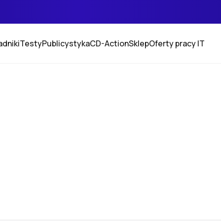
adniki
Testy
Publicystyka
CD-Action
Sklep
Oferty pracy IT