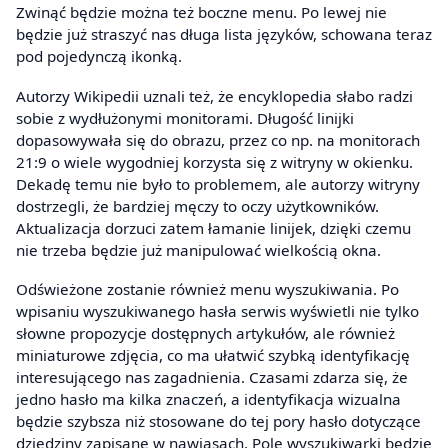
Zwinąć będzie można też boczne menu. Po lewej nie
będzie już straszyć nas długa lista języków, schowana teraz
pod pojedynczą ikonką.
Autorzy Wikipedii uznali też, że encyklopedia słabo radzi
sobie z wydłużonymi monitorami. Długość linijki
dopasowywała się do obrazu, przez co np. na monitorach
21:9 o wiele wygodniej korzysta się z witryny w okienku.
Dekadę temu nie było to problemem, ale autorzy witryny
dostrzegli, że bardziej męczy to oczy użytkowników.
Aktualizacja dorzuci zatem łamanie linijek, dzięki czemu
nie trzeba będzie już manipulować wielkością okna.
Odświeżone zostanie również menu wyszukiwania. Po
wpisaniu wyszukiwanego hasła serwis wyświetli nie tylko
słowne propozycje dostępnych artykułów, ale również
miniaturowe zdjęcia, co ma ułatwić szybką identyfikację
interesującego nas zagadnienia. Czasami zdarza się, że
jedno hasło ma kilka znaczeń, a identyfikacja wizualna
będzie szybsza niż stosowane do tej pory hasło dotyczące
dziedziny zapisane w nawiasach. Pole wyszukiwarki będzie