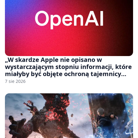
„W skardze Apple nie opisano w
wystarczającym stopniu informacji, które
miałyby być objęte ochroną tajemnicy
handlowej”. OpenAI żąda odrzucenia
7 sie 2026
pozwu