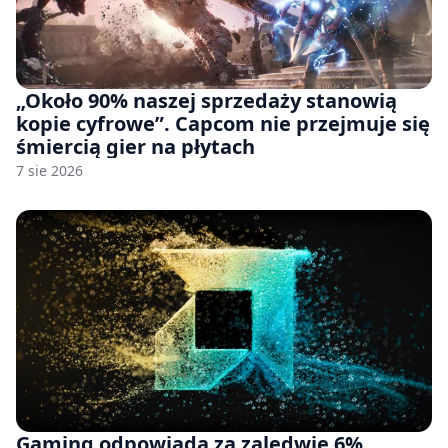
„Około 90% naszej sprzedaży stanowią
kopie cyfrowe”. Capcom nie przejmuje się
śmiercią gier na płytach
7 sie 2026
Gaming odpowiada za zaledwie 6%