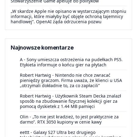
Stowarzyszenie Game apeluje do polityków
„W skardze Apple nie opisano w wystarczającym stopniu
informacji, które miałyby być objęte ochroną tajemnicy
handlowej”. OpenAI żąda odrzucenia pozwu
Najnowsze komentarze
A
-
Sony umieszcza ostrzeżenia na pudełkach PS5.
Etykieta informuje o końcu gier na płytach
Robert Hartwig
-
Nintendo nie chce zwracać
pieniędzy graczom. Firma uważa, że klienci u USA
„otrzymali dokładnie to, za co zapłacili”
Robert Hartwig
-
Użytkownik Steam Decka znalazł
sposób na zbudowanie fizycznej kolekcji gier za
pomocą dyskietek z 1.44 MB pamięci
Olin
-
„To nie jest kradzież, to jest praktycznie za
darmo”. RTX 3050 kupiony w cenie kawy
eettt
-
Galaxy S27 Ultra bez drugiego