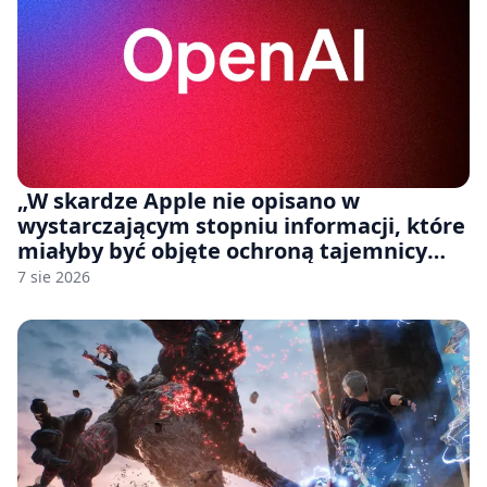
„W skardze Apple nie opisano w
wystarczającym stopniu informacji, które
miałyby być objęte ochroną tajemnicy
handlowej”. OpenAI żąda odrzucenia
7 sie 2026
pozwu