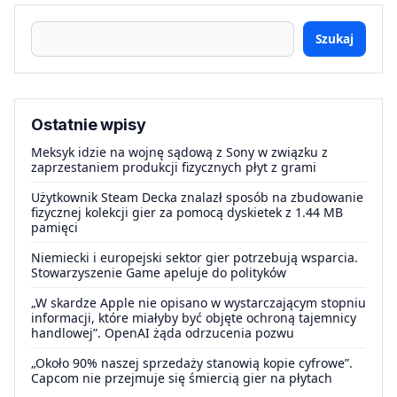
Szukaj
Ostatnie wpisy
Meksyk idzie na wojnę sądową z Sony w związku z
zaprzestaniem produkcji fizycznych płyt z grami
Użytkownik Steam Decka znalazł sposób na zbudowanie
fizycznej kolekcji gier za pomocą dyskietek z 1.44 MB
pamięci
Niemiecki i europejski sektor gier potrzebują wsparcia.
Stowarzyszenie Game apeluje do polityków
„W skardze Apple nie opisano w wystarczającym stopniu
informacji, które miałyby być objęte ochroną tajemnicy
handlowej”. OpenAI żąda odrzucenia pozwu
„Około 90% naszej sprzedaży stanowią kopie cyfrowe”.
Capcom nie przejmuje się śmiercią gier na płytach