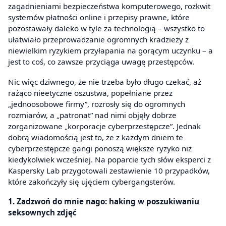
zagadnieniami bezpieczeństwa komputerowego, rozkwit
systemów płatności online i przepisy prawne, które
pozostawały daleko w tyle za technologią – wszystko to
ułatwiało przeprowadzanie ogromnych kradzieży z
niewielkim ryzykiem przyłapania na gorącym uczynku – a
jest to coś, co zawsze przyciąga uwagę przestępców.
Nic więc dziwnego, że nie trzeba było długo czekać, aż
rażąco nieetyczne oszustwa, popełniane przez
„jednoosobowe firmy”, rozrosły się do ogromnych
rozmiarów, a „patronat” nad nimi objęły dobrze
zorganizowane „korporacje cyberprzestępcze”. Jednak
dobrą wiadomością jest to, że z każdym dniem te
cyberprzestępcze gangi ponoszą większe ryzyko niż
kiedykolwiek wcześniej. Na poparcie tych słów eksperci z
Kaspersky Lab przygotowali zestawienie 10 przypadków,
które zakończyły się ujęciem cybergangsterów.
1. Zadzwoń do mnie nago: haking w poszukiwaniu
seksownych zdjęć