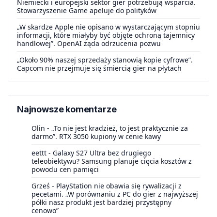
Niemiecki i europejski sektor gier potrzebują wsparcia.
Stowarzyszenie Game apeluje do polityków
„W skardze Apple nie opisano w wystarczającym stopniu
informacji, które miałyby być objęte ochroną tajemnicy
handlowej”. OpenAI żąda odrzucenia pozwu
„Około 90% naszej sprzedaży stanowią kopie cyfrowe”.
Capcom nie przejmuje się śmiercią gier na płytach
Najnowsze komentarze
Olin
-
„To nie jest kradzież, to jest praktycznie za
darmo”. RTX 3050 kupiony w cenie kawy
eettt
-
Galaxy S27 Ultra bez drugiego
teleobiektywu? Samsung planuje cięcia kosztów z
powodu cen pamięci
Grześ
-
PlayStation nie obawia się rywalizacji z
pecetami. „W porównaniu z PC do gier z najwyższej
półki nasz produkt jest bardziej przystępny
cenowo”