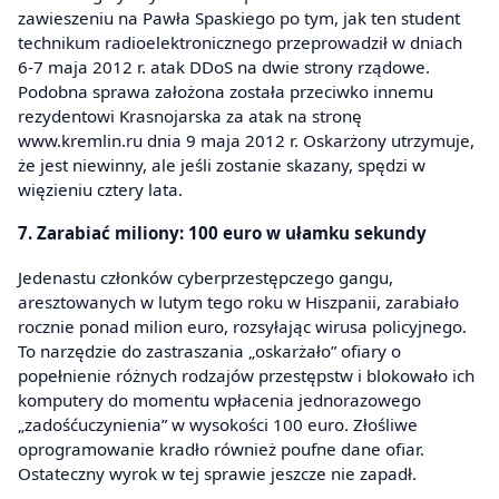
zawieszeniu na Pawła Spaskiego po tym, jak ten student
technikum radioelektronicznego przeprowadził w dniach
6-7 maja 2012 r. atak DDoS na dwie strony rządowe.
Podobna sprawa założona została przeciwko innemu
rezydentowi Krasnojarska za atak na stronę
www.kremlin.ru dnia 9 maja 2012 r. Oskarżony utrzymuje,
że jest niewinny, ale jeśli zostanie skazany, spędzi w
więzieniu cztery lata.
7. Zarabiać miliony: 100 euro w ułamku sekundy
Jedenastu członków cyberprzestępczego gangu,
aresztowanych w lutym tego roku w Hiszpanii, zarabiało
rocznie ponad milion euro, rozsyłając wirusa policyjnego.
To narzędzie do zastraszania „oskarżało” ofiary o
popełnienie różnych rodzajów przestępstw i blokowało ich
komputery do momentu wpłacenia jednorazowego
„zadośćuczynienia” w wysokości 100 euro. Złośliwe
oprogramowanie kradło również poufne dane ofiar.
Ostateczny wyrok w tej sprawie jeszcze nie zapadł.