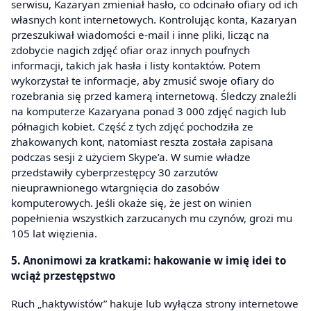
serwisu, Kazaryan zmieniał hasło, co odcinało ofiary od ich
własnych kont internetowych. Kontrolując konta, Kazaryan
przeszukiwał wiadomości e-mail i inne pliki, licząc na
zdobycie nagich zdjęć ofiar oraz innych poufnych
informacji, takich jak hasła i listy kontaktów. Potem
wykorzystał te informacje, aby zmusić swoje ofiary do
rozebrania się przed kamerą internetową. Śledczy znaleźli
na komputerze Kazaryana ponad 3 000 zdjęć nagich lub
półnagich kobiet. Część z tych zdjęć pochodziła ze
zhakowanych kont, natomiast reszta została zapisana
podczas sesji z użyciem Skype’a. W sumie władze
przedstawiły cyberprzestępcy 30 zarzutów
nieuprawnionego wtargnięcia do zasobów
komputerowych. Jeśli okaże się, że jest on winien
popełnienia wszystkich zarzucanych mu czynów, grozi mu
105 lat więzienia.
5. Anonimowi za kratkami: hakowanie w imię idei to
wciąż przestępstwo
Ruch „haktywistów” hakuje lub wyłącza strony internetowe