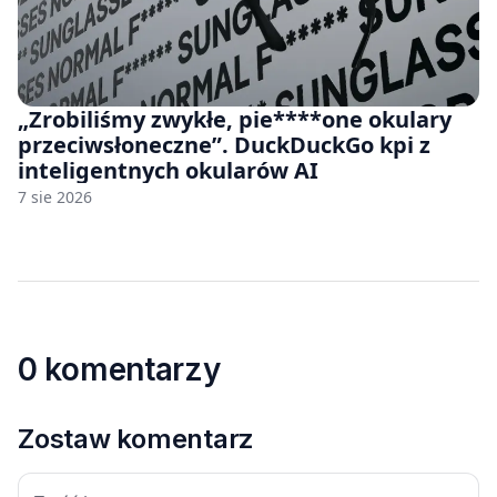
„Zrobiliśmy zwykłe, pie****one okulary
przeciwsłoneczne”. DuckDuckGo kpi z
inteligentnych okularów AI
7 sie 2026
0 komentarzy
Zostaw komentarz