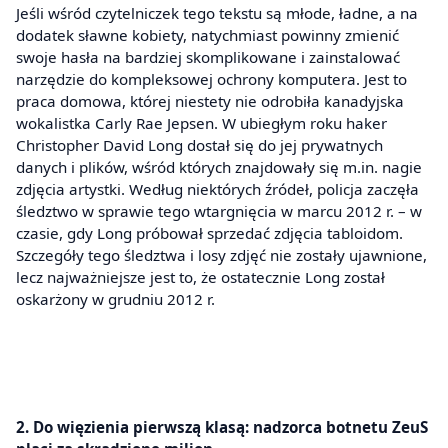
Jeśli wśród czytelniczek tego tekstu są młode, ładne, a na
dodatek sławne kobiety, natychmiast powinny zmienić
swoje hasła na bardziej skomplikowane i zainstalować
narzędzie do kompleksowej ochrony komputera. Jest to
praca domowa, której niestety nie odrobiła kanadyjska
wokalistka Carly Rae Jepsen. W ubiegłym roku haker
Christopher David Long dostał się do jej prywatnych
danych i plików, wśród których znajdowały się m.in. nagie
zdjęcia artystki. Według niektórych źródeł, policja zaczęła
śledztwo w sprawie tego wtargnięcia w marcu 2012 r. – w
czasie, gdy Long próbował sprzedać zdjęcia tabloidom.
Szczegóły tego śledztwa i losy zdjęć nie zostały ujawnione,
lecz najważniejsze jest to, że ostatecznie Long został
oskarżony w grudniu 2012 r.
2. Do więzienia pierwszą klasą: nadzorca botnetu ZeuS