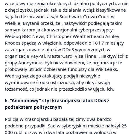
w celu wymuszenia określonych działań politycznych, a nie
z chęci zysku. Jednak, takie działania wciąż klasyfikowane
są jako bezprawne, a sąd Southwark Crown Court w
Wielkiej Brytanii orzekł, że „haktywiści” podlegają takim
samym karom jak konwencjonalni cyberprzestępcy.
Według BBC News, Christopher Weatherhead i Ashley
Rhodes spędzą w więzieniu odpowiednio 18 i 7 miesięcy
za zorganizowanie ataków DDoS wymierzonych w
organizacje PayPal, MasterCard, Visa i inne. „Haktywiści” z
grupy Anonymous byli niezadowoleni, że organizacje te
próbowały utrudnić zbieranie funduszy dla WikiLeaks.
Według sędziego atakujący podjęli niezwykle
wyrafinowane środki ostrożności, aby ukryć swoją
tożsamość, co jednak nie przeszkodziło w ujęciu ich.
6. "Anonimowy" styl krasnojarski: atak DDoS z
podtekstem politycznym
Policja w Krasnojarsku badała tej zimy dwa bardzo
podobne przypadki. Sąd w syberyjskim mieście nałożył 25
000 rubli grzywny i dwa lata pozbawienia wolności w