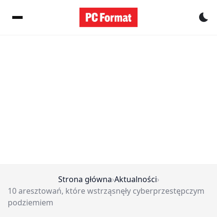
Pr
Strona główna
›
Aktualności
›
10 aresztowań, które wstrząsnęły cyberprzestępczym
podziemiem