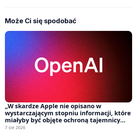
Może Ci się spodobać
„W skardze Apple nie opisano w
wystarczającym stopniu informacji, które
miałyby być objęte ochroną tajemnicy
handlowej”. OpenAI żąda odrzucenia
7 sie 2026
pozwu