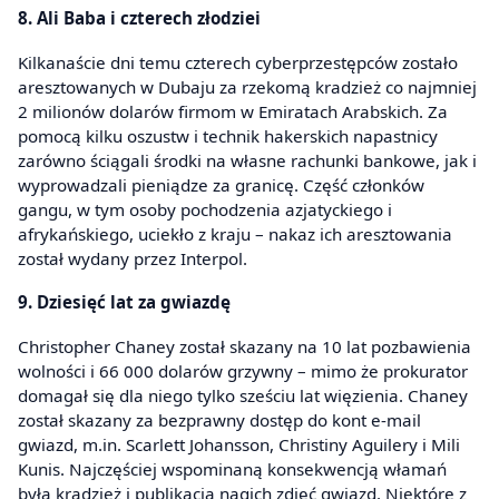
8. Ali Baba i czterech złodziei
Kilkanaście dni temu czterech cyberprzestępców zostało
aresztowanych w Dubaju za rzekomą kradzież co najmniej
2 milionów dolarów firmom w Emiratach Arabskich. Za
pomocą kilku oszustw i technik hakerskich napastnicy
zarówno ściągali środki na własne rachunki bankowe, jak i
wyprowadzali pieniądze za granicę. Część członków
gangu, w tym osoby pochodzenia azjatyckiego i
afrykańskiego, uciekło z kraju – nakaz ich aresztowania
został wydany przez Interpol.
9. Dziesięć lat za gwiazdę
Christopher Chaney został skazany na 10 lat pozbawienia
wolności i 66 000 dolarów grzywny – mimo że prokurator
domagał się dla niego tylko sześciu lat więzienia. Chaney
został skazany za bezprawny dostęp do kont e-mail
gwiazd, m.in. Scarlett Johansson, Christiny Aguilery i Mili
Kunis. Najczęściej wspominaną konsekwencją włamań
była kradzież i publikacja nagich zdjęć gwiazd. Niektóre z