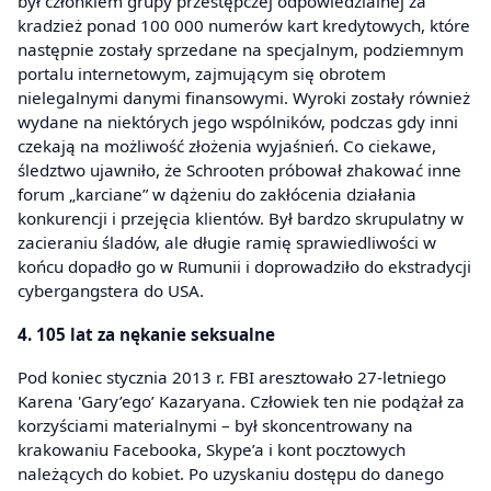
był członkiem grupy przestępczej odpowiedzialnej za
kradzież ponad 100 000 numerów kart kredytowych, które
następnie zostały sprzedane na specjalnym, podziemnym
portalu internetowym, zajmującym się obrotem
nielegalnymi danymi finansowymi. Wyroki zostały również
wydane na niektórych jego wspólników, podczas gdy inni
czekają na możliwość złożenia wyjaśnień. Co ciekawe,
śledztwo ujawniło, że Schrooten próbował zhakować inne
forum „karciane” w dążeniu do zakłócenia działania
konkurencji i przejęcia klientów. Był bardzo skrupulatny w
zacieraniu śladów, ale długie ramię sprawiedliwości w
końcu dopadło go w Rumunii i doprowadziło do ekstradycji
cybergangstera do USA.
4. 105 lat za nękanie seksualne
Pod koniec stycznia 2013 r. FBI aresztowało 27-letniego
Karena 'Gary’ego’ Kazaryana. Człowiek ten nie podążał za
korzyściami materialnymi – był skoncentrowany na
krakowaniu Facebooka, Skype’a i kont pocztowych
należących do kobiet. Po uzyskaniu dostępu do danego