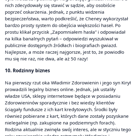
nich zdecydowały się stawić w sądzie, aby osobiście
poprzeć oskarżenia. Jednak, z punktu widzenia
bezpieczeństwa, warto podkreślić, że Cheney wykorzystał
bardzo prosty system do obejścia większości haseł. Po
prostu klikał przycisk „Zapomniałem hasła” i odpowiadał
na kilka banalnych pytań – odpowiedzi wyszukiwał w
publicznie dostępnych źródłach i biografiach gwiazd.
Najlepsze, a może raczej najgorsze, jest to, że powiodło
mu się nie raz, nie dwa, ale aż 50 razy!
10. Rodzinny biznes
Na pierwszy rzut oka Władimir Zdorowienin i jego syn Kirył
prowadzili legalny biznes online. Jednak, jak ustaliły
władze USA, sklepy internetowe będące w posiadaniu
Zdorowieninów sporadycznie i bez wiedzy klientów
ściągały fundusze z ich kart kredytowych. Środki były
również pobierane z kart, których dane zostały pozyskane
nielegalnie (np. zakupione na podziemnych forach).
Rodzina aktualnie zwinęła swój interes, ale w styczniu tego
roku szwajcarskie władze zatrzymały Władimira i