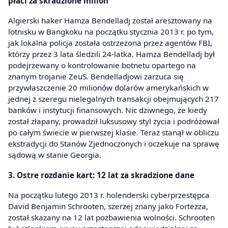
płaci za skradzione milion
Algierski haker Hamza Bendelladj został aresztowany na
lotnisku w Bangkoku na początku stycznia 2013 r. po tym,
jak lokalna policja została ostrzeżona przez agentów FBI,
którzy przez 3 lata śledzili 24-latka. Hamza Bendelladj był
podejrzewany o kontrolowanie botnetu opartego na
znanym trojanie ZeuS. Bendelladjowi zarzuca się
przywłaszczenie 20 milionów dolarów amerykańskich w
jednej z szeregu nielegalnych transakcji obejmujących 217
banków i instytucji finansowych. Nic dziwnego, że kiedy
został złapany, prowadził luksusowy styl życia i podróżował
po całym świecie w pierwszej klasie. Teraz stanął w obliczu
ekstradycji do Stanów Zjednoczonych i oczekuje na sprawę
sądową w stanie Georgia.
3. Ostre rozdanie kart: 12 lat za skradzione dane
Na początku lutego 2013 r. holenderski cyberprzestępca
David Benjamin Schrooten, szerzej znany jako Fortezza,
został skazany na 12 lat pozbawienia wolności. Schrooten