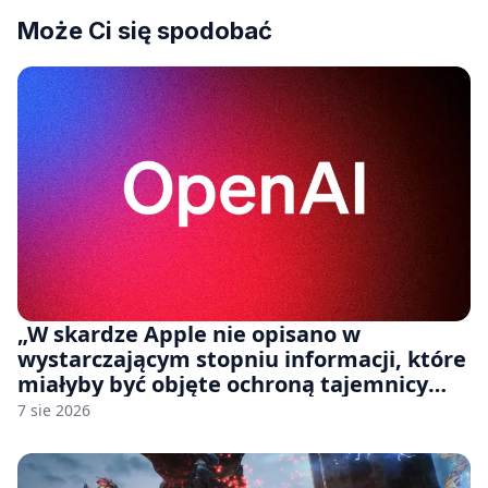
Może Ci się spodobać
„W skardze Apple nie opisano w
wystarczającym stopniu informacji, które
miałyby być objęte ochroną tajemnicy
handlowej”. OpenAI żąda odrzucenia
7 sie 2026
pozwu