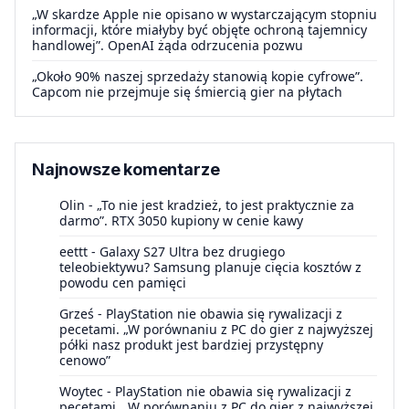
„W skardze Apple nie opisano w wystarczającym stopniu
informacji, które miałyby być objęte ochroną tajemnicy
handlowej”. OpenAI żąda odrzucenia pozwu
„Około 90% naszej sprzedaży stanowią kopie cyfrowe”.
Capcom nie przejmuje się śmiercią gier na płytach
Najnowsze komentarze
Olin
-
„To nie jest kradzież, to jest praktycznie za
darmo”. RTX 3050 kupiony w cenie kawy
eettt
-
Galaxy S27 Ultra bez drugiego
teleobiektywu? Samsung planuje cięcia kosztów z
powodu cen pamięci
Grześ
-
PlayStation nie obawia się rywalizacji z
pecetami. „W porównaniu z PC do gier z najwyższej
półki nasz produkt jest bardziej przystępny
cenowo”
Woytec
-
PlayStation nie obawia się rywalizacji z
pecetami. „W porównaniu z PC do gier z najwyższej