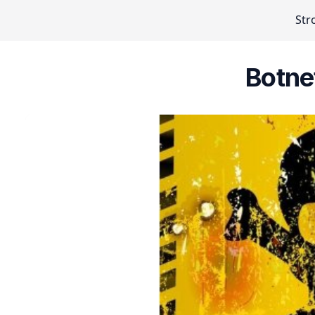
Str
Botne