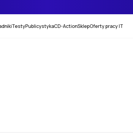
adniki
Testy
Publicystyka
CD-Action
Sklep
Oferty pracy IT