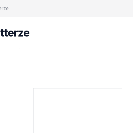
erze
tterze