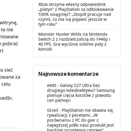
Xbox otrzyma własny odpowiednik
„platyn” z PlayStation za odblokowanie
100% osiągnięć? „Zespół pracuje nad
czymś, co ma się pojawić jeszcze w
witrynę,
tym roku”
te nie
Monster Hunter Wilds na Nintendo
iniowane
Switch 2 z rozdzielczością do 1440p i
e pobrać
40 FPS. Gra wyciśnie siódme poty z
konsoli
rt
o sieć
Najnowsze komentarze
rowane za
 celu
eettt
-
Galaxy S27 Ultra bez
drugiego teleobiektywu? Samsung
planuje cięcia kosztów z powodu
kedIn.
cen pamięci
Grześ
-
PlayStation nie obawia się
rywalizacji z pecetami. „W
porównaniu z PC do gier z
najwyższej półki nasz produkt jest
bardziej przystępny cenowo”