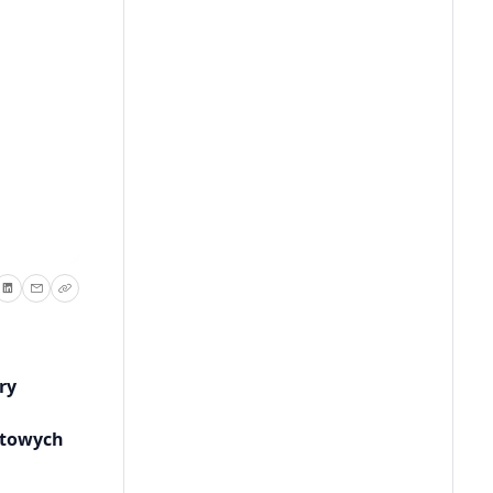
ry
ytowych