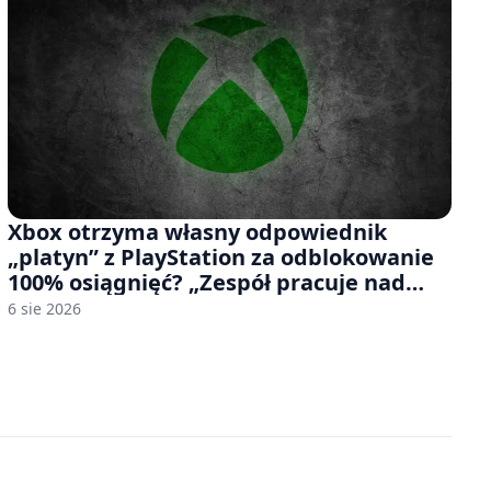
Xbox otrzyma własny odpowiednik
„platyn” z PlayStation za odblokowanie
100% osiągnięć? „Zespół pracuje nad
czymś, co ma się pojawić jeszcze w tym
6 sie 2026
roku”