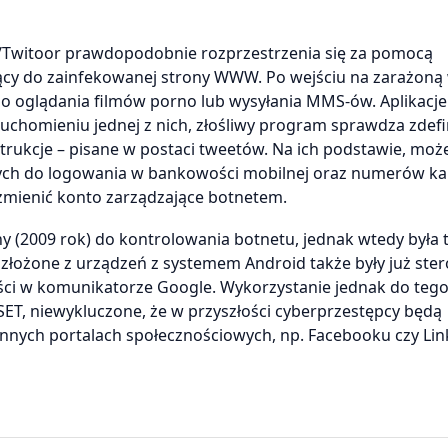
d/Twitoor prawdopodobnie rozprzestrzenia się za pomocą
ący do zainfekowanej strony WWW. Po wejściu na zarażoną 
o oglądania filmów porno lub wysyłania MMS-ów. Aplikacje 
ruchomieniu jednej z nich, złośliwy program sprawdza zdef
strukcje – pisane w postaci tweetów. Na ich podstawie, moż
danych do logowania w bankowości mobilnej oraz numerów ka
zmienić konto zarządzające botnetem.
y (2009 rok) do kontrolowania botnetu, jednak wtedy była t
łożone z urządzeń z systemem Android także były już ste
i w komunikatorze Google. Wykorzystanie jednak do tego
ESET, niewykluczone, że w przyszłości cyberprzestępcy będą
nnych portalach społecznościowych, np. Facebooku czy Lin