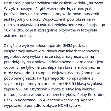
ciemności poprzez zwiększenie czułości widoku „na żywo”.
W trybie nocnym (Night Mode) interfejs menu jest
podświetlony na czerwono, który w ciemnym otoczeniu
jest łagodny dla oczu. Współczynnik powiększenia w
ręcznym ustawianiu ostrości zwiększono z wcześniejszego
10x na 20x, co jest szczególnie przydatne w fotografii
astronomicznej.
Z myślą o wytrzymałości aparatu GH5S podczas
eksploatacji nawet w trudnych warunkach terenowych
jego obudowę wykonano ze stopu magnezu z ramą
przednią i tylną z odlewu ciśnieniowego. Sam aparat jest
odporny nie tylko na zachlapania i kurz, ale również na
mróz nawet do -10 stopni Celsjusza. Wyposażono go w
podwójne gniazdo kart pamięci SD, kompatybilne z
szybkim i pojemnym standardem UHS II i klasą szybkości
zapisu VSC 60. Użytkownik może z łatwością wybrać
metodę zapisu w jednym z trzech trybów: Relay Recording,
Backup Recording lub Allocation Recording. Aparat
wyposażono ponadto w złącze HDMI typu A.