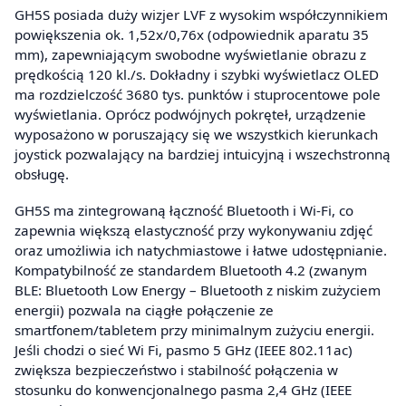
GH5S posiada duży wizjer LVF z wysokim współczynnikiem
powiększenia ok. 1,52x/0,76x (odpowiednik aparatu 35
mm), zapewniającym swobodne wyświetlanie obrazu z
prędkością 120 kl./s. Dokładny i szybki wyświetlacz OLED
ma rozdzielczość 3680 tys. punktów i stuprocentowe pole
wyświetlania. Oprócz podwójnych pokręteł, urządzenie
wyposażono w poruszający się we wszystkich kierunkach
joystick pozwalający na bardziej intuicyjną i wszechstronną
obsługę.
GH5S ma zintegrowaną łączność Bluetooth i Wi-Fi, co
zapewnia większą elastyczność przy wykonywaniu zdjęć
oraz umożliwia ich natychmiastowe i łatwe udostępnianie.
Kompatybilność ze standardem Bluetooth 4.2 (zwanym
BLE: Bluetooth Low Energy – Bluetooth z niskim zużyciem
energii) pozwala na ciągłe połączenie ze
smartfonem/tabletem przy minimalnym zużyciu energii.
Jeśli chodzi o sieć Wi Fi, pasmo 5 GHz (IEEE 802.11ac)
zwiększa bezpieczeństwo i stabilność połączenia w
stosunku do konwencjonalnego pasma 2,4 GHz (IEEE