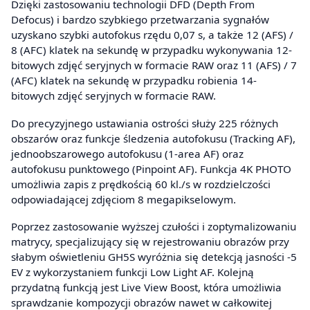
Dzięki zastosowaniu technologii DFD (Depth From
Defocus) i bardzo szybkiego przetwarzania sygnałów
uzyskano szybki autofokus rzędu 0,07 s, a także 12 (AFS) /
8 (AFC) klatek na sekundę w przypadku wykonywania 12-
bitowych zdjęć seryjnych w formacie RAW oraz 11 (AFS) / 7
(AFC) klatek na sekundę w przypadku robienia 14-
bitowych zdjęć seryjnych w formacie RAW.
Do precyzyjnego ustawiania ostrości służy 225 różnych
obszarów oraz funkcje śledzenia autofokusu (Tracking AF),
jednoobszarowego autofokusu (1-area AF) oraz
autofokusu punktowego (Pinpoint AF). Funkcja 4K PHOTO
umożliwia zapis z prędkością 60 kl./s w rozdzielczości
odpowiadającej zdjęciom 8 megapikselowym.
Poprzez zastosowanie wyższej czułości i zoptymalizowaniu
matrycy, specjalizujący się w rejestrowaniu obrazów przy
słabym oświetleniu GH5S wyróżnia się detekcją jasności -5
EV z wykorzystaniem funkcji Low Light AF. Kolejną
przydatną funkcją jest Live View Boost, która umożliwia
sprawdzanie kompozycji obrazów nawet w całkowitej