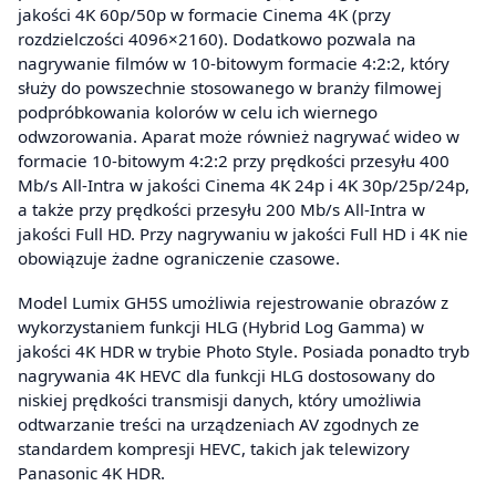
jakości 4K 60p/50p w formacie Cinema 4K (przy
rozdzielczości 4096×2160). Dodatkowo pozwala na
nagrywanie filmów w 10-bitowym formacie 4:2:2, który
służy do powszechnie stosowanego w branży filmowej
podpróbkowania kolorów w celu ich wiernego
odwzorowania. Aparat może również nagrywać wideo w
formacie 10-bitowym 4:2:2 przy prędkości przesyłu 400
Mb/s All-Intra w jakości Cinema 4K 24p i 4K 30p/25p/24p,
a także przy prędkości przesyłu 200 Mb/s All-Intra w
jakości Full HD. Przy nagrywaniu w jakości Full HD i 4K nie
obowiązuje żadne ograniczenie czasowe.
Model Lumix GH5S umożliwia rejestrowanie obrazów z
wykorzystaniem funkcji HLG (Hybrid Log Gamma) w
jakości 4K HDR w trybie Photo Style. Posiada ponadto tryb
nagrywania 4K HEVC dla funkcji HLG dostosowany do
niskiej prędkości transmisji danych, który umożliwia
odtwarzanie treści na urządzeniach AV zgodnych ze
standardem kompresji HEVC, takich jak telewizory
Panasonic 4K HDR.