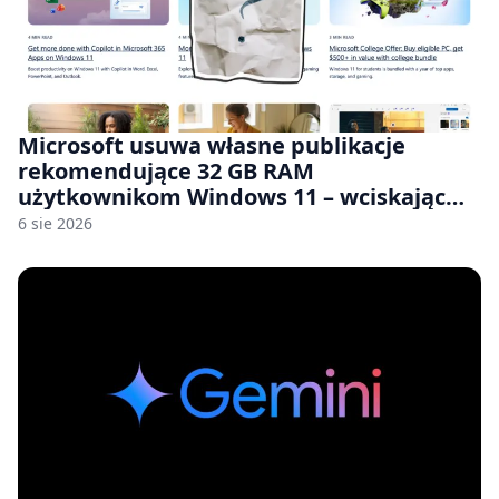
Microsoft usuwa własne publikacje
rekomendujące 32 GB RAM
użytkownikom Windows 11 – wciskając
nam przy tym komputery z 8 GB RAM po
6 sie 2026
zawyżonych cenach