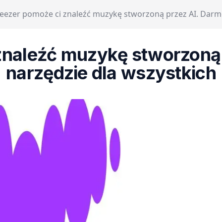
eezer pomoże ci znaleźć muzykę stworzoną przez AI. Darm
znaleźć muzykę stworzoną
narzędzie dla wszystkich