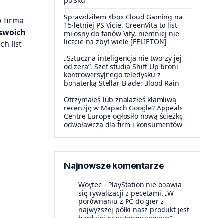
polsku
Sprawdziłem Xbox Cloud Gaming na
 firma
15-letniej PS Vicie. GreenVita to list
 swoich
miłosny do fanów Vity, niemniej nie
liczcie na zbyt wiele [FELIETON]
h list
„Sztuczna inteligencja nie tworzy jej
od zera”. Szef studia Shift Up broni
kontrowersyjnego teledysku z
bohaterką Stellar Blade: Blood Rain
Otrzymałeś lub znalazłeś kłamliwą
recenzję w Mapach Google? Appeals
Centre Europe ogłosiło nową ścieżkę
odwoławczą dla firm i konsumentów
Najnowsze komentarze
Woytec
-
PlayStation nie obawia
się rywalizacji z pecetami. „W
porównaniu z PC do gier z
najwyższej półki nasz produkt jest
bardziej przystępny cenowo”