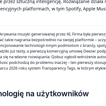
przez sztuczną inteligencję. Rozwiązanie działa n
encyjnych platformach, w tym Spotify, Apple Musi
takie nagrania bezpośrednio na swojej platformie – uczyn
encjonowanie technologii innym podmiotom z branży, spoty
dziło już testy, a pierwszą komercyjną umowę Deezer podp
a się na własne rozwiązania: Qobuz ogłosił wdrożenie auto
Music podchodzą do problemu inaczej – ten pierwszy stosuje 
marcu 2026 roku system Transparency Tags, w którym etyki
nologię na użytkowników