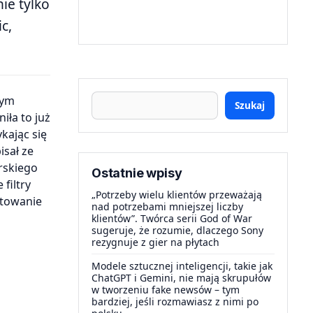
ie tylko
c,
Szukaj
iła to już
kając się
isał ze
rskiego
Ostatnie wpisy
filtry
„Potrzeby wielu klientów przeważają
etowanie
nad potrzebami mniejszej liczby
klientów”. Twórca serii God of War
sugeruje, że rozumie, dlaczego Sony
rezygnuje z gier na płytach
Modele sztucznej inteligencji, takie jak
ChatGPT i Gemini, nie mają skrupułów
w tworzeniu fake newsów – tym
bardziej, jeśli rozmawiasz z nimi po