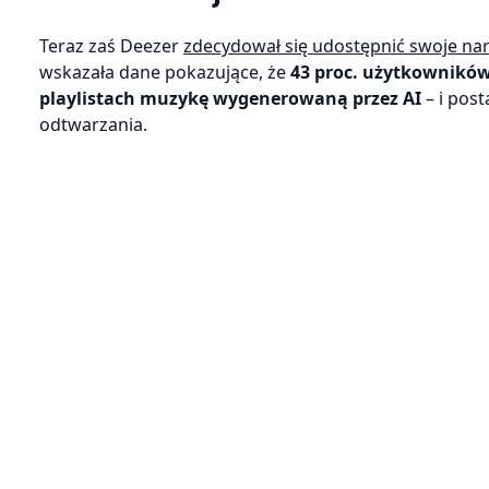
Teraz zaś Deezer
zdecydował się udostępnić swoje na
wskazała dane pokazujące, że
43 proc. użytkowników
playlistach muzykę wygenerowaną przez AI
– i pos
odtwarzania.