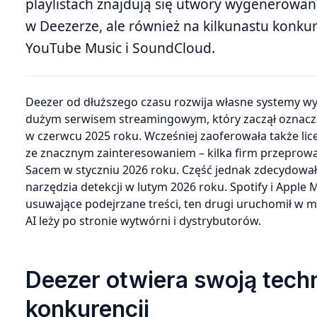
playlistach znajdują się utwory wygenerowane 
w Deezerze, ale również na kilkunastu konkur
YouTube Music i SoundCloud.
Deezer od dłuższego czasu rozwija własne systemy wykrywania muzyki generowanej przez AI. Firma była pierwszym
dużym serwisem streamingowym, który zaczął oznaczać 
w czerwcu 2025 roku. Wcześniej zaoferowała także lic
ze znacznym zainteresowaniem – kilka firm przeprowa
Sacem w styczniu 2026 roku. Część jednak zdecydował
narzędzia detekcji w lutym 2026 roku. Spotify i Apple 
usuwające podejrzane treści, ten drugi uruchomił w 
AI leży po stronie wytwórni i dystrybutorów.
Deezer otwiera swoją tech
konkurencji