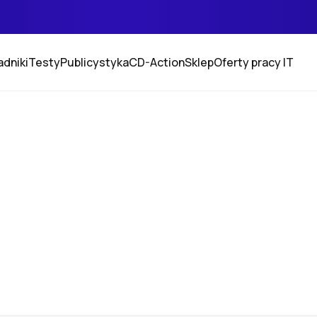
adniki
Testy
Publicystyka
CD-Action
Sklep
Oferty pracy IT