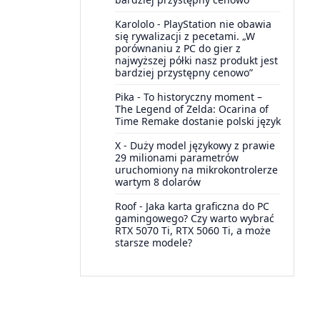
Karololo
-
PlayStation nie obawia
się rywalizacji z pecetami. „W
porównaniu z PC do gier z
najwyższej półki nasz produkt jest
bardziej przystępny cenowo”
Pika
-
To historyczny moment –
The Legend of Zelda: Ocarina of
Time Remake dostanie polski język
X
-
Duży model językowy z prawie
29 milionami parametrów
uruchomiony na mikrokontrolerze
wartym 8 dolarów
Roof
-
Jaka karta graficzna do PC
gamingowego? Czy warto wybrać
RTX 5070 Ti, RTX 5060 Ti, a może
starsze modele?