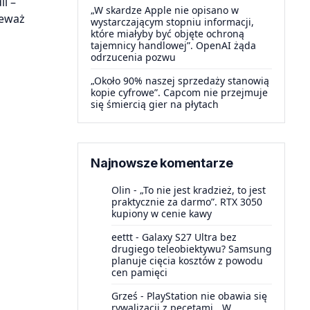
ii –
„W skardze Apple nie opisano w
ieważ
wystarczającym stopniu informacji,
które miałyby być objęte ochroną
tajemnicy handlowej”. OpenAI żąda
odrzucenia pozwu
„Około 90% naszej sprzedaży stanowią
kopie cyfrowe”. Capcom nie przejmuje
się śmiercią gier na płytach
Najnowsze komentarze
Olin
-
„To nie jest kradzież, to jest
praktycznie za darmo”. RTX 3050
kupiony w cenie kawy
eettt
-
Galaxy S27 Ultra bez
drugiego teleobiektywu? Samsung
planuje cięcia kosztów z powodu
cen pamięci
Grześ
-
PlayStation nie obawia się
rywalizacji z pecetami. „W