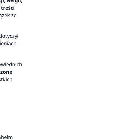
i, Belgii,
 treści
ązek ze
dotyczył
ieniach –
owiednich
szone
tkich
nheim