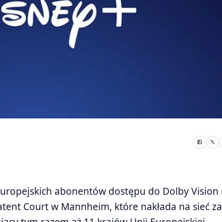
uropejskich abonentów dostępu do Dolby Vision i
Patent Court w Mannheim, które nakłada na sieć z
jący tym razem aż 11 krajów Unii Europejskiej.