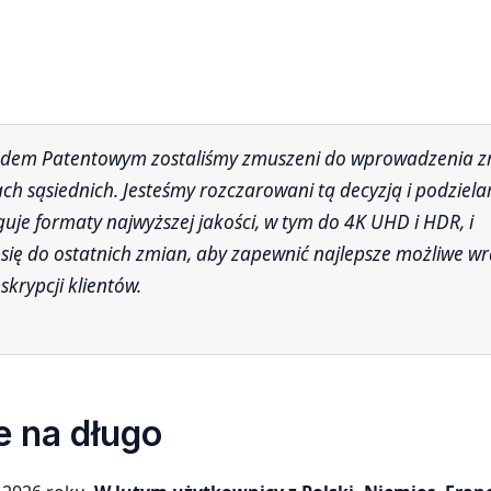
jach sąsiednich. Jesteśmy rozczarowani tą decyzją i podziel
guje formaty najwyższej jakości, w tym do 4K UHD i HDR, i
ię do ostatnich zmian, aby zapewnić najlepsze możliwe w
krypcji klientów.
ie na długo