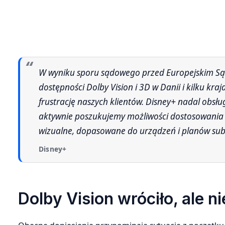
W wyniku sporu sądowego przed Europejskim Sądem Patentowym zostaliśmy zmuszeni do wprowadzenia zmian w
dostępności Dolby Vision i 3D w Danii i kilku kra
frustrację naszych klientów. Disney+ nadal obsłu
aktywnie poszukujemy możliwości dostosowania s
wizualne, dopasowane do urządzeń i planów subs
Disney+
Dolby Vision wróciło, ale n