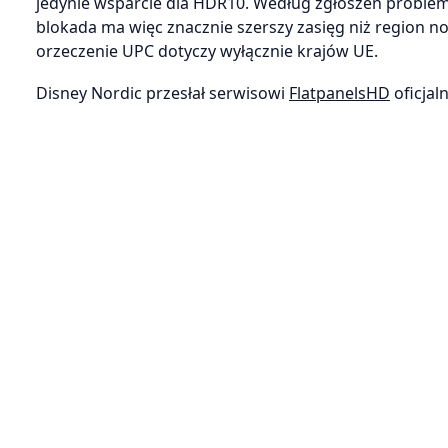
jedynie wsparcie dla HDR10. Według zgłoszeń problem dot
blokada ma więc znacznie szerszy zasięg niż region no
orzeczenie UPC dotyczy wyłącznie krajów UE.
Disney Nordic przesłał serwisowi
FlatpanelsHD
oficjal