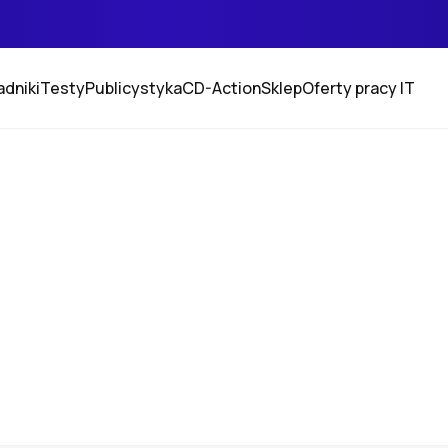
adniki
Testy
Publicystyka
CD-Action
Sklep
Oferty pracy IT