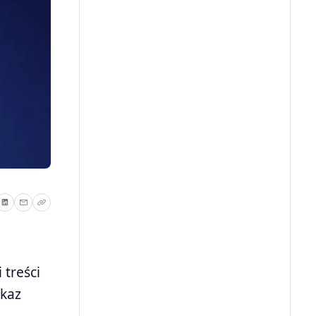
 treści
akaz