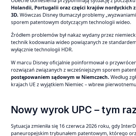
Obecne doniesienia przypominają sytuację z początku
Holandii, Portugalii oraz części krajów nordyckich z
3D.
Wówczas Disney tłumaczył problemy „wyzwaniami 
sporem patentowym dotyczącym technologii wideo.
Źródłem problemów był nakaz wydany przez niemiecki 
technik kodowania wideo powiązanych ze standardem H
wyłącznie technologii HDR.
W marcu Disney oficjalnie poinformował o przywrócen
rozwiązań związanych z wcześniejszym sporem pate
postępowaniem sądowym w Niemczech.
Według zgł
krajach UE z wyjątkiem Niemiec – wbrew pierwotnemu
Nowy wyrok UPC – tym raz
Sytuacja zmieniła się 16 czerwca 2026 roku, gdy InterD
paneuropejskim trybunałem patentowym, którego orz