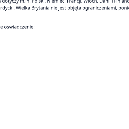
yczy m.in. Polski, Niemiec, Francji, Włoch, Danii i Finland
rdycki. Wielka Brytania nie jest objęta ograniczeniami, pon
ne oświadczenie: