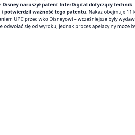
że
Disney naruszył patent InterDigital dotyczący technik
i potwierdził ważność tego patentu
. Nakaz obejmuje 11 
czeniem UPC przeciwko Disneyowi – wcześniejsze były wyda
że odwołać się od wyroku, jednak proces apelacyjny może b