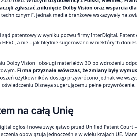
 2026 roku.
W lutym użytkownicy z Polski, Niemiec, Francj
aczęli zgłaszać zniknięcie Dolby Vision oraz wsparcia dla
technicznymi”, jednak media branżowe wskazywały na zwi
sąd patentowy w wyniku pozwu firmy InterDigital. Patent 
EVC, a nie – jak błędnie sugerowano w niektórych donies
iu Dolby Vision i obsługi materiałów 3D po wdrożeniu odp
ntowym.
Firma przyznała wówczas, że zmiany były wymu
oszeń użytkowników dostęp przywrócono jednak we wszys
 oświadczeniu Disneya sugerującemu pełne przywrócenie.
em na całą Unię
igital ogłosił nowe zwycięstwo przed Unified Patent Court –
eczenia obowiązują jednocześnie w wielu krajach UE. Man