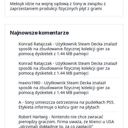
Meksyk idzie na wojnę sądową z Sony w związku z
zaprzestaniem produkcji fizycznych płyt z grami
Najnowsze komentarze
Konrad Ratajczak
-
Użytkownik Steam Decka znalazł
sposób na zbudowanie fizycznej kolekcji gier za
pomocą dyskietek z 1.44 MB pamięci
Konrad Ratajczak
-
Użytkownik Steam Decka znalazł
sposób na zbudowanie fizycznej kolekcji gier za
pomocą dyskietek z 1.44 MB pamięci
maxns1980
-
Użytkownik Steam Decka znalazł
sposób na zbudowanie fizycznej kolekcji gier za
pomocą dyskietek z 1.44 MB pamięci
A
-
Sony umieszcza ostrzeżenia na pudełkach PS5.
Etykieta informuje o końcu gier na płytach
Robert Hartwig
-
Nintendo nie chce zwracać
pieniędzy graczom. Firma uważa, że klienci u USA
„otrzymali dokładnie to, za co zapłacili”