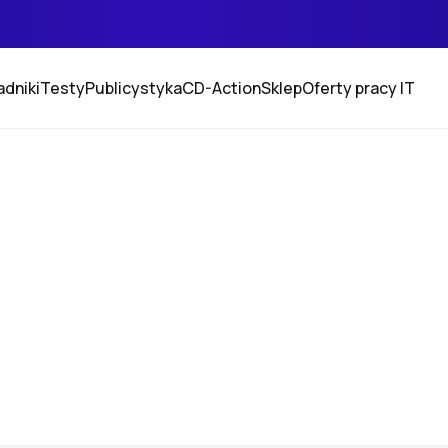
adniki
Testy
Publicystyka
CD-Action
Sklep
Oferty pracy IT