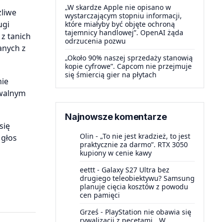
„W skardze Apple nie opisano w
żliwe
wystarczającym stopniu informacji,
ugi
które miałyby być objęte ochroną
tajemnicy handlowej”. OpenAI żąda
z tanich
odrzucenia pozwu
anych z
„Około 90% naszej sprzedaży stanowią
kopie cyfrowe”. Capcom nie przejmuje
się śmiercią gier na płytach
nie
ywalnym
Najnowsze komentarze
się
Olin
-
„To nie jest kradzież, to jest
 głos
praktycznie za darmo”. RTX 3050
kupiony w cenie kawy
eettt
-
Galaxy S27 Ultra bez
drugiego teleobiektywu? Samsung
planuje cięcia kosztów z powodu
cen pamięci
Grześ
-
PlayStation nie obawia się
rywalizacji z pecetami. „W