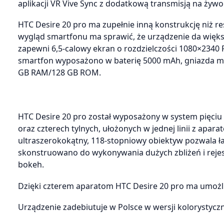
aplikacji VR Vive Sync z dodatkową transmisją na ży
HTC Desire 20 pro ma zupełnie inną konstrukcję niż r
wygląd smartfonu ma sprawić, że urządzenie da większ
zapewni 6,5-calowy ekran o rozdzielczości 1080×2340
smartfon wyposażono w baterię 5000 mAh, gniazda mi
GB RAM/128 GB ROM.
HTC Desire 20 pro został wyposażony w system pięciu 
oraz czterech tylnych, ułożonych w jednej linii z apara
ultraszerokokątny, 118-stopniowy obiektyw pozwala ł
skonstruowano do wykonywania dużych zbliżeń i rejes
bokeh.
Dzięki czterem aparatom HTC Desire 20 pro ma umożli
Urządzenie zadebiutuje w Polsce w wersji kolorystyczn