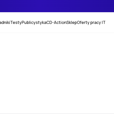
adniki
Testy
Publicystyka
CD-Action
Sklep
Oferty pracy IT