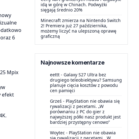
idą w górę w Chinach. Podwyżki
sięgają średnio 20%
 nowy
Minecraft zmierza na Nintendo Switch
izualne
2! Premiera już 27 października,
Dodatkowo
możemy liczyć na ulepszoną oprawę
graficzną
oraz 6
Najnowsze komentarze
 25 Mpix
eettt
-
Galaxy S27 Ultra bez
drugiego teleobiektywu? Samsung
planuje cięcia kosztów z powodu
tyw
cen pamięci
 efekt
Grześ
-
PlayStation nie obawia się
rywalizacji z pecetami. „W
porównaniu z PC do gier z
4K.
najwyższej półki nasz produkt jest
bardziej przystępny cenowo”
Woytec
-
PlayStation nie obawia
się rywalizacji z pecetami. „W