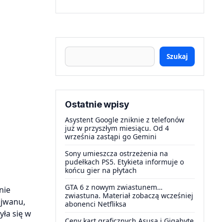
Szukaj
Ostatnie wpisy
Asystent Google zniknie z telefonów
już w przyszłym miesiącu. Od 4
września zastąpi go Gemini
Sony umieszcza ostrzeżenia na
pudełkach PS5. Etykieta informuje o
końcu gier na płytach
GTA 6 z nowym zwiastunem…
nie
zwiastuna. Materiał zobaczą wcześniej
ajwanu,
abonenci Netfliksa
yła się w
Ceny kart graficznych Asusa i Gigabyte