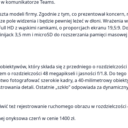
wo w komunikatorze Teams.
eszta modeli firmy. Zgodnie z tym, co prezentował koncern,
e pole widzenia i będzie pewniej leżeć w dłoni. Wrażenia w
 Full HD z wąskimi ramkami, o proporcjach ekranu 19,5:9. 
nijack 3,5 mm i microSD do rozszerzania pamięci masowej 
obiektywów, który składa się z przedniego o rozdzielczości
tem o rozdzielczości 48 megapikseli i jasności f/1.8. Do tego
atwo fotografować szerokie kadry, a 40-milimetrowy obiek
trowania detali. Ostatnie „szkło” odpowiada za dynamiczny
wić też rejestrowanie ruchomego obrazu w rozdzielczości 
ej onyksowa czerń w cenie 1400 zł.