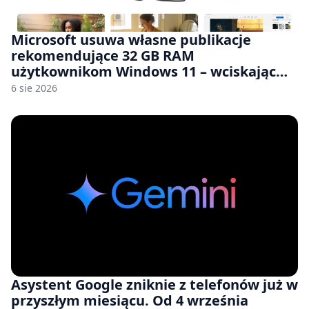
Microsoft usuwa własne publikacje
rekomendujące 32 GB RAM
użytkownikom Windows 11 – wciskając
nam przy tym komputery z 8 GB RAM po
6 sie 2026
zawyżonych cenach
Asystent Google zniknie z telefonów już w
przyszłym miesiącu. Od 4 września