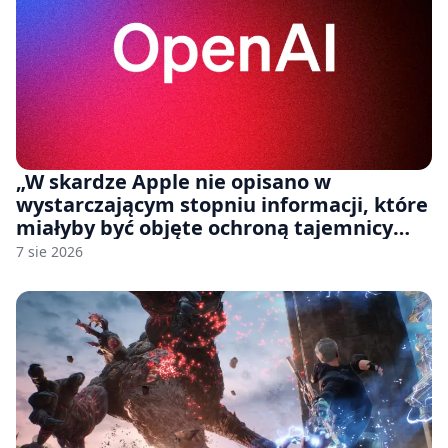
„W skardze Apple nie opisano w
wystarczającym stopniu informacji, które
miałyby być objęte ochroną tajemnicy
handlowej”. OpenAI żąda odrzucenia
7 sie 2026
pozwu