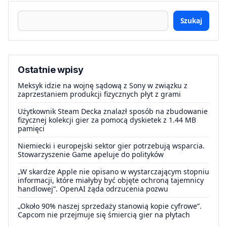
Szukaj
Ostatnie wpisy
Meksyk idzie na wojnę sądową z Sony w związku z
zaprzestaniem produkcji fizycznych płyt z grami
Użytkownik Steam Decka znalazł sposób na zbudowanie
fizycznej kolekcji gier za pomocą dyskietek z 1.44 MB
pamięci
Niemiecki i europejski sektor gier potrzebują wsparcia.
Stowarzyszenie Game apeluje do polityków
„W skardze Apple nie opisano w wystarczającym stopniu
informacji, które miałyby być objęte ochroną tajemnicy
handlowej”. OpenAI żąda odrzucenia pozwu
„Około 90% naszej sprzedaży stanowią kopie cyfrowe”.
Capcom nie przejmuje się śmiercią gier na płytach