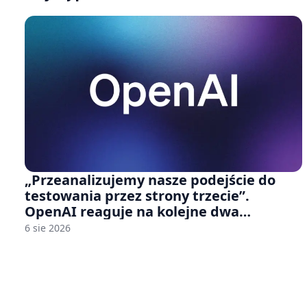
„Przeanalizujemy nasze podejście do
testowania przez strony trzecie”.
OpenAI reaguje na kolejne dwa
incydenty z udziałem autorskich modeli
6 sie 2026