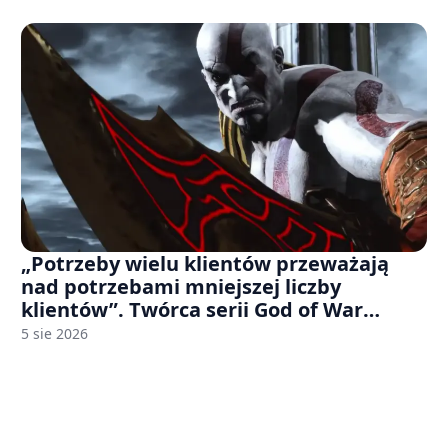
„Potrzeby wielu klientów przeważają
nad potrzebami mniejszej liczby
klientów”. Twórca serii God of War
sugeruje, że rozumie, dlaczego Sony
5 sie 2026
rezygnuje z gier na płytach