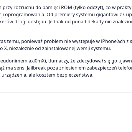
przy rozruchu do pamięci ROM (tylko odczyt), co w prakty
zacji oprogramowania. Od premiery systemu gigantowi z Cup
erów drogi dostępu. Jednak od ponad dekady nie znalezion
 czas temu, ponieważ problem nie występuje w iPhone’ach z s
 X, niezależnie od zainstalowanej wersji systemu.
pseudonimem axi0mX), tłumaczy, że zdecydował się go ujawn
ąż ma sens. Jailbreak poza zniesieniem zabezpieczeń telef
e urządzenia, ale kosztem bezpieczeństwa.