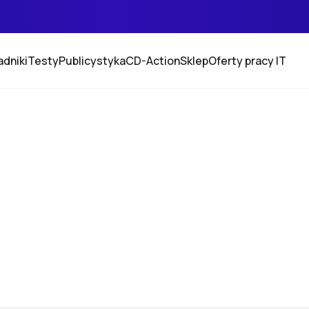
adniki
Testy
Publicystyka
CD-Action
Sklep
Oferty pracy IT