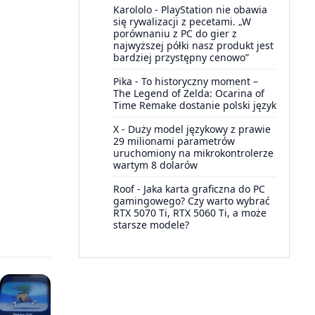
Karololo
-
PlayStation nie obawia
się rywalizacji z pecetami. „W
porównaniu z PC do gier z
najwyższej półki nasz produkt jest
bardziej przystępny cenowo”
Pika
-
To historyczny moment –
The Legend of Zelda: Ocarina of
Time Remake dostanie polski język
X
-
Duży model językowy z prawie
29 milionami parametrów
uruchomiony na mikrokontrolerze
wartym 8 dolarów
Roof
-
Jaka karta graficzna do PC
gamingowego? Czy warto wybrać
RTX 5070 Ti, RTX 5060 Ti, a może
starsze modele?