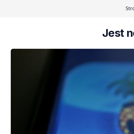
Str
Jest n