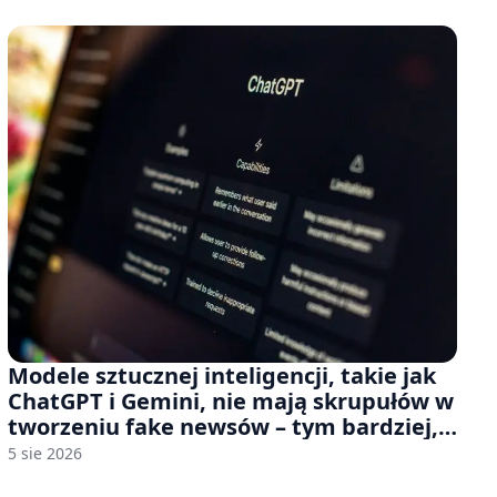
Modele sztucznej inteligencji, takie jak
ChatGPT i Gemini, nie mają skrupułów w
tworzeniu fake newsów – tym bardziej,
jeśli rozmawiasz z nimi po polsku
5 sie 2026