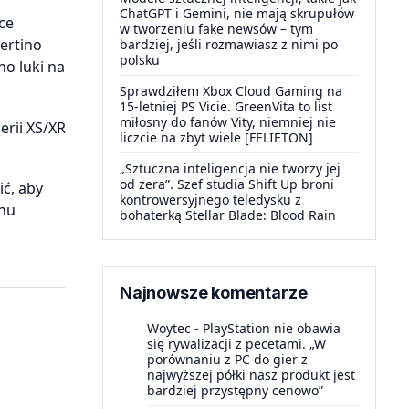
ChatGPT i Gemini, nie mają skrupułów
ce
w tworzeniu fake newsów – tym
ertino
bardziej, jeśli rozmawiasz z nimi po
polsku
o luki na
Sprawdziłem Xbox Cloud Gaming na
15-letniej PS Vicie. GreenVita to list
miłosny do fanów Vity, niemniej nie
erii XS/XR
liczcie na zbyt wiele [FELIETON]
„Sztuczna inteligencja nie tworzy jej
od zera”. Szef studia Shift Up broni
ić, aby
kontrowersyjnego teledysku z
onu
bohaterką Stellar Blade: Blood Rain
Najnowsze komentarze
Woytec
-
PlayStation nie obawia
się rywalizacji z pecetami. „W
porównaniu z PC do gier z
najwyższej półki nasz produkt jest
bardziej przystępny cenowo”