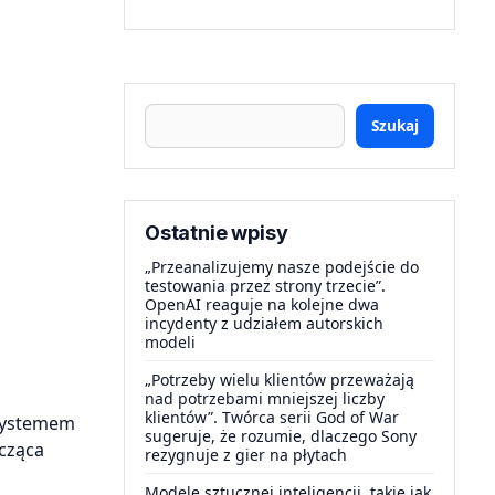
Szukaj
Ostatnie wpisy
„Przeanalizujemy nasze podejście do
testowania przez strony trzecie”.
OpenAI reaguje na kolejne dwa
incydenty z udziałem autorskich
modeli
„Potrzeby wielu klientów przeważają
nad potrzebami mniejszej liczby
klientów”. Twórca serii God of War
 systemem
sugeruje, że rozumie, dlaczego Sony
ycząca
rezygnuje z gier na płytach
Modele sztucznej inteligencji, takie jak