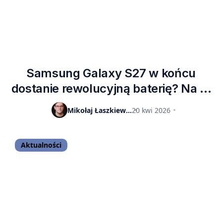
Samsung Galaxy S27 w końcu
dostanie rewolucyjną baterię? Na to
wskazują przecieki
Mikołaj Łaszkiewicz
20 kwi 2026
Aktualności