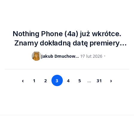
Nothing Phone (4a) już wkrótce.
Znamy dokładną datę premiery
nowej serii smartfonów
Jakub Dmuchowski
17 lut 2026
londyńskiego producenta
‹
›
1
2
3
4
5
…
31