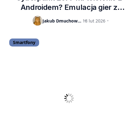
Androidem? Emulacja gier z
Windowsa na sprzęcie z układami
Jakub Dmuchowski
18 lut 2026
ARM stała się faktem
Smartfony