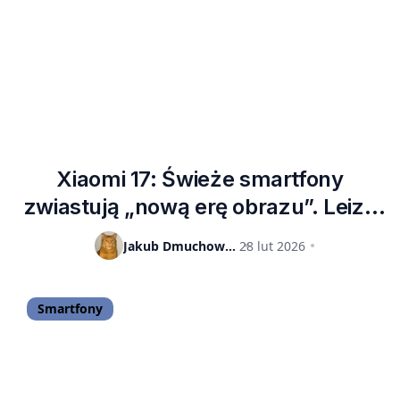
Xiaomi 17: Świeże smartfony
zwiastują „nową erę obrazu”. Leiza
Leitzphone powered by Xiaomi to
Jakub Dmuchowski
28 lut 2026
gratka dla fanów fotografii
Smartfony