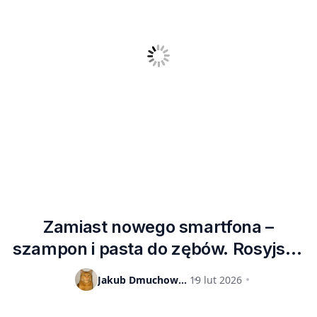
Zamiast nowego smartfona –
szampon i pasta do zębów. Rosyjscy
sportowcy wrócą do domów bez
Jakub Dmuchowski
19 lut 2026
Galaxy Z Flip7 Olympic Edition od
Samsunga