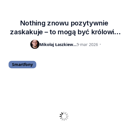
Nothing znowu pozytywnie
zaskakuje – to mogą być królowie
średniej półki. Nothing Phone (4a)
Mikołaj Łaszkiewicz
5 mar 2026
Pro oraz Phone (4a) oficjalnie
zaprezentowane
Smartfony