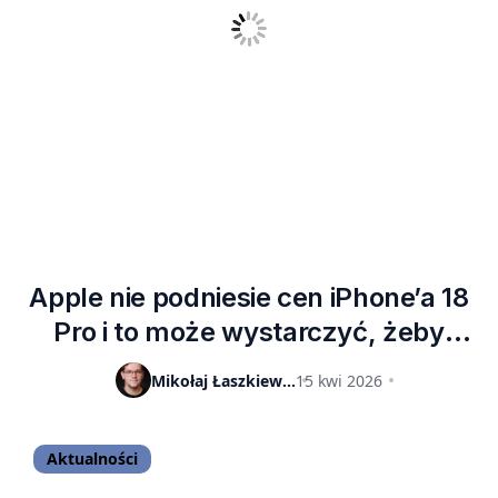
Apple nie podniesie cen iPhone’a 18
Pro i to może wystarczyć, żeby
wygryźć konkurencję
Mikołaj Łaszkiewicz
15 kwi 2026
Aktualności