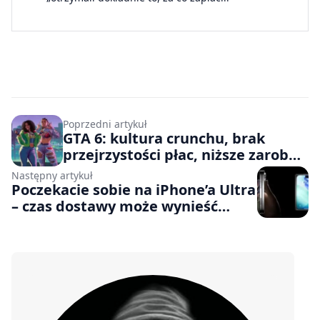
Poprzedni artykuł
GTA 6: kultura crunchu, brak
przejrzystości płac, niższe zarobki
kobiet. Rockstar Games mierzy się
Następny artykuł
z poważnymi oskarżeniami ze
Poczekacie sobie na iPhone’a Ultra
strony związku zawodowego
– czas dostawy może wynieść
nawet 6 tygodni