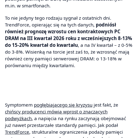
m.in. w smartfonach.
To nie jedyny tego rodzaju sygnał z ostatnich dni.
TrendForce, opierając się na tych danych,
podniósł
również prognozę wzrostu cen kontraktowych PC
DRAM na III kwartał 2026 roku z wcześniejszych 8-13%
do
15-20% kwartał do kwartału
, a na IV kwartał – z 0-5%
do 3-8%. Wisienką na torcie jest zaś to, że wzrosnąć mają
również ceny pamięci serwerowej DRAM: o 13-18% w
porównaniu między kwartałami.
Symptomem
pogłębiającego się kryzysu
jest fakt, że
chińscy producenci mówią wprost o znaczących
podwyżkach
, a napięcia na rynku zaczynają obejmować
już nawet przestarzałe standardy pamięci. Jak podał
TrendForce
, strukturalne ograniczenia podaży pamięci