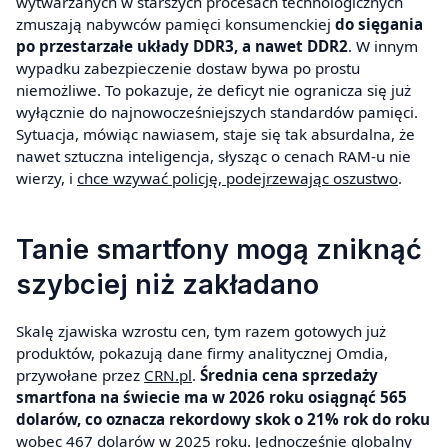
wytwarzanych w starszych procesach technologicznych
zmuszają nabywców pamięci konsumenckiej
do sięgania
po przestarzałe układy DDR3, a nawet DDR2
. W innym
wypadku zabezpieczenie dostaw bywa po prostu
niemożliwe. To pokazuje, że deficyt nie ogranicza się już
wyłącznie do najnowocześniejszych standardów pamięci.
Sytuacja, mówiąc nawiasem, staje się tak absurdalna, że
nawet sztuczna inteligencja, słysząc o cenach RAM-u nie
wierzy, i
chce wzywać policję, podejrzewając oszustwo
.
Tanie smartfony mogą zniknąć
szybciej niż zakładano
Skalę zjawiska wzrostu cen, tym razem gotowych już
produktów, pokazują dane firmy analitycznej Omdia,
przywołane przez
CRN.pl
.
Średnia cena sprzedaży
smartfona na świecie ma w 2026 roku osiągnąć 565
dolarów, co oznacza rekordowy skok o 21% rok do roku
wobec 467 dolarów w 2025 roku. Jednocześnie globalny