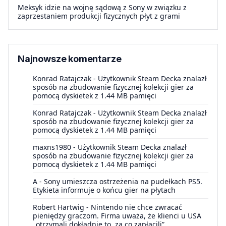
Meksyk idzie na wojnę sądową z Sony w związku z
zaprzestaniem produkcji fizycznych płyt z grami
Najnowsze komentarze
Konrad Ratajczak
-
Użytkownik Steam Decka znalazł
sposób na zbudowanie fizycznej kolekcji gier za
pomocą dyskietek z 1.44 MB pamięci
Konrad Ratajczak
-
Użytkownik Steam Decka znalazł
sposób na zbudowanie fizycznej kolekcji gier za
pomocą dyskietek z 1.44 MB pamięci
maxns1980
-
Użytkownik Steam Decka znalazł
sposób na zbudowanie fizycznej kolekcji gier za
pomocą dyskietek z 1.44 MB pamięci
A
-
Sony umieszcza ostrzeżenia na pudełkach PS5.
Etykieta informuje o końcu gier na płytach
Robert Hartwig
-
Nintendo nie chce zwracać
pieniędzy graczom. Firma uważa, że klienci u USA
„otrzymali dokładnie to, za co zapłacili”